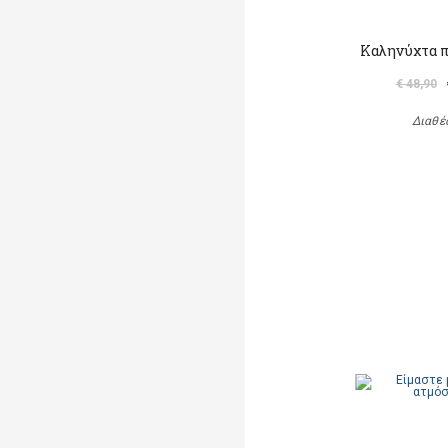
Καληνύχτα π
€ 48,90
Διαθέ