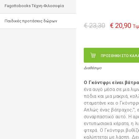
Fagottobooks Τέχνη-Φιλοσοφία
Παιδικές προτάσεις δώρων
€ 23,30
€ 20,90
Τι
ΠΡΟΣΘΗΚΗ ΣΤΟ ΚΑΛ
Διαθέσιμο
Ο Γκόντφρι είναι βάτρ
ένα αυγό μέσα σε μια λιμ
πόδια και μια μακριά, κο
σταματάνε και ο Γκόντφρι
Απλώς ένας βάτραχος;", ε
συναρπαστικό αυτό. Η αρ
εντυπωσιακά κέρατα, η λ
φτερά. Ο Γκόντφρι βυθίζε
καλύπτεται με λάσπη. Δεν