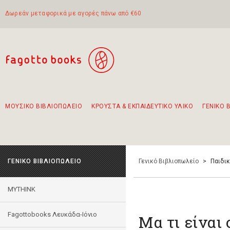
Δωρεάν μεταφορικά με αγορές πάνω από €60
ΜΟΥΣΙΚΟ ΒΙΒΛΙΟΠΩΛΕΙΟ
ΚΡΟΥΣΤΑ & ΕΚΠΑΙΔΕΥΤΙΚΟ ΥΛΙΚΟ
ΓΕΝΙΚΟ 
Προτάσεις - Σετ - Συνδυασμοί Βιβλίων
Πρωτότυποι Συνδυασμοί - Σετ δώρων για παιδιά
Για τα πρώτα μας βήματα στην κιθάρα
Το πιο διαδεδομένο σετ Boomwhackers
Περπατώντας στην παλιά πόλη της Λευκάδας
ΓΕΝΙΚΟ ΒΙΒΛΙΟΠΩΛΕΙΟ
Γενικό Βιβλιοπωλείο
>
Παιδι
MYTHINK
Fagottobooks Λευκάδα-Ιόνιο
Μα τι είναι