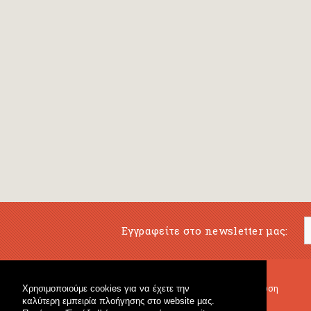
Εγγραφείτε στο newsletter μας:
Χρησιμοποιούμε cookies για να έχετε την
Μουσικό Βιβλιοπωλείο
Μουσική Εκπαίδευση
καλύτερη εμπειρία πλοήγησης στο website μας.
Κρουστά & Εκπαιδευτικό Υλικό
Fagotto Blog