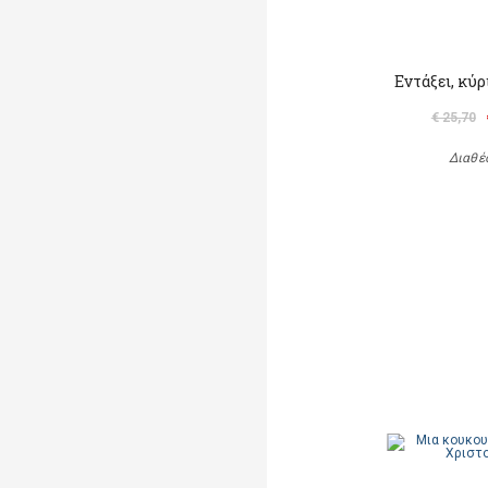
Εντάξει, κύ
€ 25,70
Διαθέ