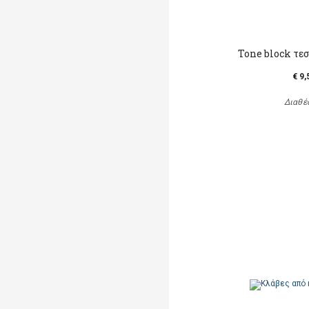
Τοne block τε
€ 9,
Διαθέ