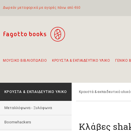
Δωρεάν μεταφορικά με αγορές πάνω από €60
ΜΟΥΣΙΚΟ ΒΙΒΛΙΟΠΩΛΕΙΟ
ΚΡΟΥΣΤΑ & ΕΚΠΑΙΔΕΥΤΙΚΟ ΥΛΙΚΟ
ΓΕΝΙΚΟ 
Προτάσεις - Σετ - Συνδυασμοί Βιβλίων
Πρωτότυποι Συνδυασμοί - Σετ δώρων για παιδιά
Για τα πρώτα μας βήματα στην κιθάρα
Το πιο διαδεδομένο σετ Boomwhackers
Περπατώντας στην παλιά πόλη της Λευκάδας
ΚΡΟΥΣΤΑ & ΕΚΠΑΙΔΕΥΤΙΚΟ ΥΛΙΚΟ
Κρουστά & εκπαιδευτικό υλικό
Mεταλλόφωνα - Ξυλόφωνα
Boomwhackers
Κλάβες sha