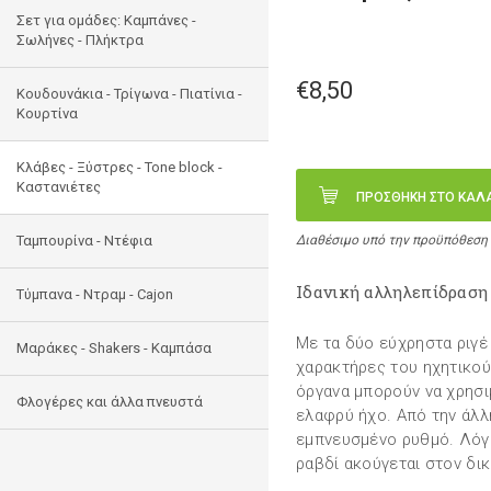
Σετ για ομάδες: Καμπάνες -
Σωλήνες - Πλήκτρα
€8,50
Κουδουνάκια - Τρίγωνα - Πιατίνια -
Κουρτίνα
Κλάβες - Ξύστρες - Tone block -
Καστανιέτες
ΠΡΟΣΘΗΚΗ ΣΤΟ ΚΑΛ
Ταμπουρίνα - Ντέφια
Διαθέσιμο υπό την προϋπόθεση
Ιδανική αλληλεπίδραση
Τύμπανα - Ντραμ - Cajon
Με τα δύο εύχρηστα ριγέ
Μαράκες - Shakers - Kαμπάσα
χαρακτήρες του ηχητικού
όργανα μπορούν να χρησ
Φλογέρες και άλλα πνευστά
ελαφρύ ήχο. Από την άλλ
εμπνευσμένο ρυθμό. Λόγ
ραβδί ακούγεται στον δικ