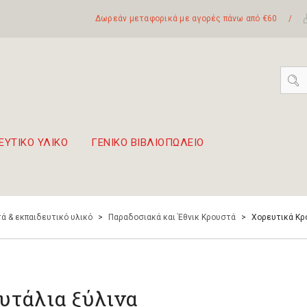
Δωρεάν μεταφορικά με αγορές πάνω από €60
/
ΕΥΤΙΚΟ ΥΛΙΚΟ
ΓΕΝΙΚΟ ΒΙΒΛΙΟΠΩΛΕΙΟ
 σετ Boomwhackers
πόλη της Λευκάδας
ά & εκπαιδευτικό υλικό
>
Παραδοσιακά και Έθνικ Κρουστά
>
Χορευτικά Κρ
υτάλια ξύλινα