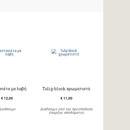
νιέτα με λαβή
Tulip block χρωματιστό
€ 12,00
€ 11,00
Διαθέσιμο
Διαθέσιμο υπό την προϋπόθεση
ύπαρξης αποθέματος