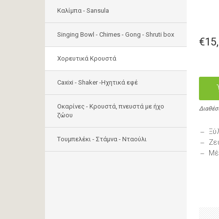
Καλίμπα - Sansula
Singing Bowl - Chimes - Gong - Shruti box
€15
Χορευτικά Κρουστά
Caxixi - Shaker -Ηχητικά εφέ
Οκαρίνες - Κρουστά, πνευστά με ήχο
Διαθέσ
ζώου
Ξύ
Tουμπελέκι - Στάμνα - Νταούλι
Ζε
Μέ