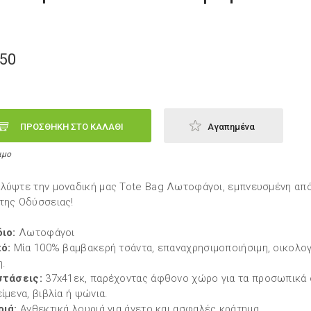
,50
ΠΡΟΣΘΗΚΗ ΣΤΟ ΚΑΛΑΘΙ
Αγαπημένα
ιμο
λύψτε την μοναδική μας Tote Bag Λωτοφάγοι, εμπνευσμένη απ
της Οδύσσειας!
ιο:
Λωτοφάγοι
ό:
Μία 100% βαμβακερή τσάντα, επαναχρησιμοποιήσιμη, οικολογ
η.
στάσεις:
37x41εκ, παρέχοντας άφθονο χώρο για τα προσωπικά
είμενα, βιβλία ή ψώνια.
ριά:
Ανθεκτικά λουριά για άνετο και ασφαλές κράτημα.