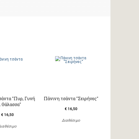
σάντα "Πυρ, Γυνή
Πάνινη τσάντα ''Σειρήνες''
ι Θάλασσα"
€ 16,50
€ 16,50
Διαθέσιμο
Διαθέσιμο