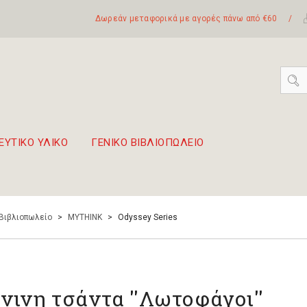
Δωρεάν μεταφορικά με αγορές πάνω από €60
/
ΕΥΤΙΚΟ ΥΛΙΚΟ
ΓΕΝΙΚΟ ΒΙΒΛΙΟΠΩΛΕΙΟ
 σετ Boomwhackers
πόλη της Λευκάδας
 Βιβλιοπωλείο
>
MYTHINK
>
Odyssey Series
νινη τσάντα ''Λωτοφάγοι''