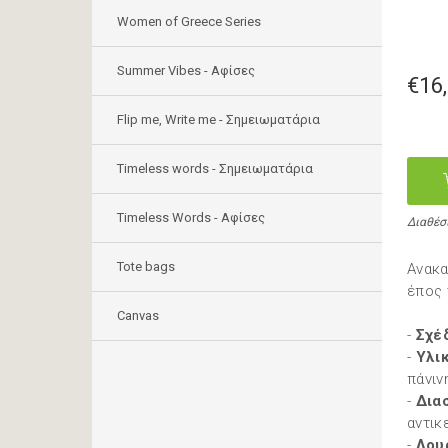
Women of Greece Series
Summer Vibes - Αφίσες
€16
Flip me, Write me - Σημειωματάρια
Timeless words - Σημειωματάρια
Timeless Words - Aφίσες
Διαθέσ
Tote bags
Ανακα
έπος 
Canvas
-
Σχέδ
-
Υλικ
πάνιν
-
Δια
αντικ
-
Λου