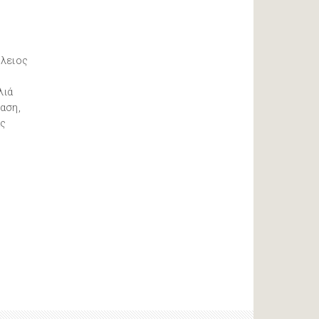
έλειος
λιά
αση,
ας