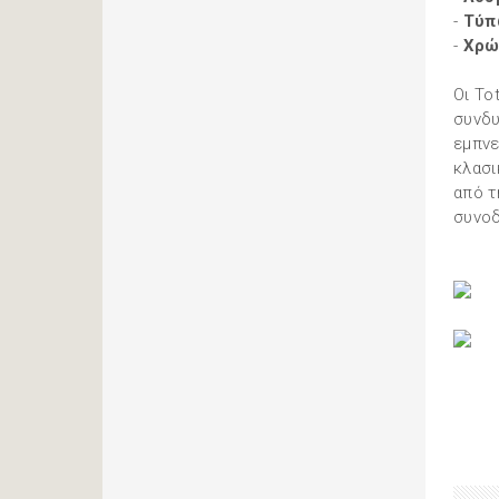
-
Τύπ
-
Χρώ
Οι To
συνδυ
εμπνε
κλασι
από τ
συνοδ