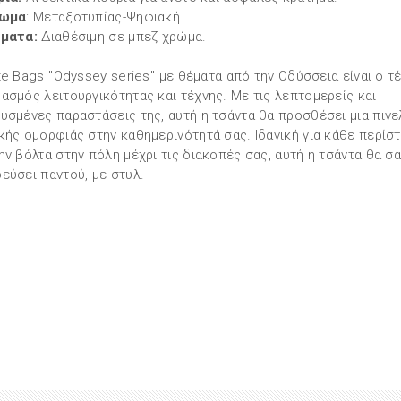
ωμα
: Μεταξοτυπίας-Ψηφιακή
ματα:
Διαθέσιμη σε μπεζ χρώμα.
te Bags ''Odyssey series'' με θέματα από την Οδύσσεια είναι ο τ
ασμός λειτουργικότητας και τέχνης. Με τις λεπτομερείς και
υσμένες παραστάσεις της, αυτή η τσάντα θα προσθέσει μια πινε
κής ομορφιάς στην καθημερινότητά σας. Ιδανική για κάθε περίστ
ην βόλτα στην πόλη μέχρι τις διακοπές σας, αυτή η τσάντα θα σ
εύσει παντού, με στυλ.