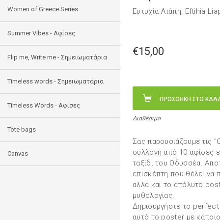
Women of Greece Series
Ευτυχία Λιάπη, Eftihia Lia
Summer Vibes - Αφίσες
€15,00
Flip me, Write me - Σημειωματάρια
Timeless words - Σημειωματάρια
ΠΡΟΣΘΗΚΗ ΣΤΟ ΚΑΛ
Timeless Words - Aφίσες
Διαθέσιμο
Tote bags
Σας παρουσιάζουμε τις "
συλλογή από 10 αφίσες 
Canvas
ταξίδι του Οδυσσέα. Αποτ
επισκέπτη που θέλει να π
αλλά και το απόλυτo post
μυθολογίας.
Δημιουργήστε το perfect
αυτό το poster με κάποι