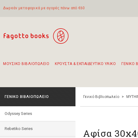
Δωρεάν μεταφορικά με αγορές πάνω από €60
ΜΟΥΣΙΚΟ ΒΙΒΛΙΟΠΩΛΕΙΟ
ΚΡΟΥΣΤΑ & ΕΚΠΑΙΔΕΥΤΙΚΟ ΥΛΙΚΟ
ΓΕΝΙΚΟ 
Προτάσεις - Σετ - Συνδυασμοί Βιβλίων
Πρωτότυποι Συνδυασμοί - Σετ δώρων για παιδιά
Για τα πρώτα μας βήματα στην κιθάρα
Το πιο διαδεδομένο σετ Boomwhackers
Περπατώντας στην παλιά πόλη της Λευκάδας
ΓΕΝΙΚΟ ΒΙΒΛΙΟΠΩΛΕΙΟ
Γενικό Βιβλιοπωλείο
>
MYTHI
Odyssey Series
Rebetiko Series
Αφίσα 30x4