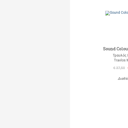
Sound Colour
Τραυλός 
Travlos 
€ 37,50
Διαθέ