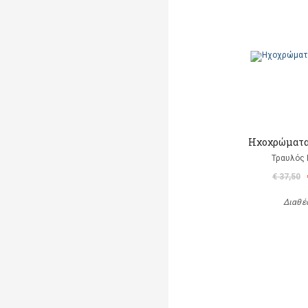
Ηχοχρώματα 
Τραυλός 
€ 37,50
Διαθέ