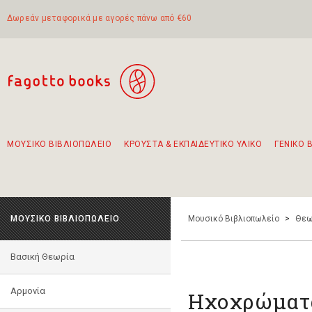
Δωρεάν μεταφορικά με αγορές πάνω από €60
ΜΟΥΣΙΚΟ ΒΙΒΛΙΟΠΩΛΕΙΟ
ΚΡΟΥΣΤΑ & ΕΚΠΑΙΔΕΥΤΙΚΟ ΥΛΙΚΟ
ΓΕΝΙΚΟ 
Προτάσεις - Σετ - Συνδυασμοί Βιβλίων
Πρωτότυποι Συνδυασμοί - Σετ δώρων για παιδιά
Για τα πρώτα μας βήματα στην κιθάρα
Το πιο διαδεδομένο σετ Boomwhackers
Περπατώντας στην παλιά πόλη της Λευκάδας
ΜΟΥΣΙΚΟ ΒΙΒΛΙΟΠΩΛΕΙΟ
Μουσικό Βιβλιοπωλείο
>
Θεω
Βασική Θεωρία
Αρμονία
Ηχοχρώματα