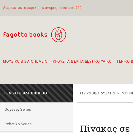
Δωρεάν μεταφορικά με αγορές πάνω από €60
ΜΟΥΣΙΚΟ ΒΙΒΛΙΟΠΩΛΕΙΟ
ΚΡΟΥΣΤΑ & ΕΚΠΑΙΔΕΥΤΙΚΟ ΥΛΙΚΟ
ΓΕΝΙΚΟ 
Προτάσεις - Σετ - Συνδυασμοί Βιβλίων
Πρωτότυποι Συνδυασμοί - Σετ δώρων για παιδιά
Για τα πρώτα μας βήματα στην κιθάρα
Το πιο διαδεδομένο σετ Boomwhackers
Περπατώντας στην παλιά πόλη της Λευκάδας
ΓΕΝΙΚΟ ΒΙΒΛΙΟΠΩΛΕΙΟ
Γενικό Βιβλιοπωλείο
>
MYTHI
Odyssey Series
Rebetiko Series
Πίνακας σε