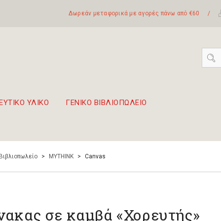
Δωρεάν μεταφορικά με αγορές πάνω από €60
/
ΕΥΤΙΚΟ ΥΛΙΚΟ
ΓΕΝΙΚΟ ΒΙΒΛΙΟΠΩΛΕΙΟ
 σετ Boomwhackers
πόλη της Λευκάδας
 Βιβλιοπωλείο
>
MYTHINK
>
Canvas
νακας σε καμβά «Χορευτής»