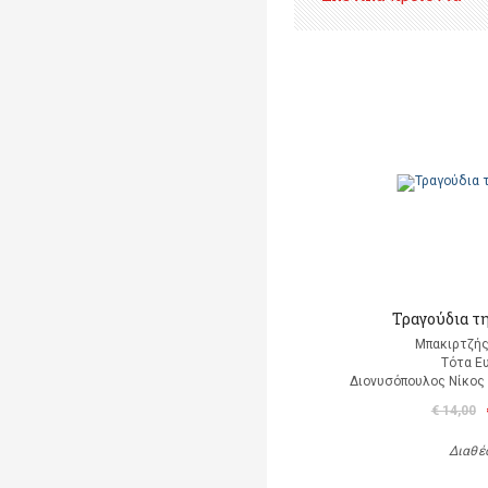
Τραγούδια τ
Μπακιρτζής
Τότα Ε
Διονυσόπουλος Νίκος (
€ 14,00
Διαθέ