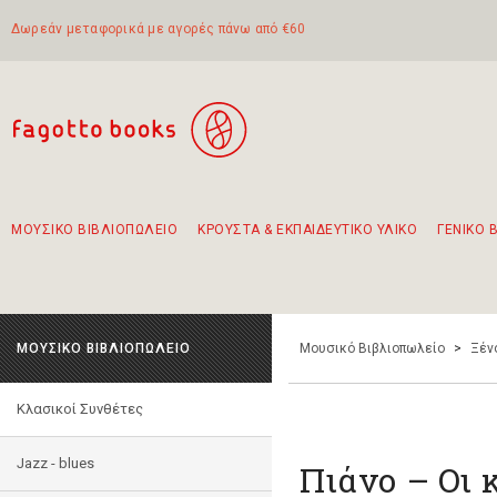
Δωρεάν μεταφορικά με αγορές πάνω από €60
ΜΟΥΣΙΚΟ ΒΙΒΛΙΟΠΩΛΕΙΟ
ΚΡΟΥΣΤΑ & ΕΚΠΑΙΔΕΥΤΙΚΟ ΥΛΙΚΟ
ΓΕΝΙΚΟ 
Προτάσεις - Σετ - Συνδυασμοί Βιβλίων
Πρωτότυποι Συνδυασμοί - Σετ δώρων για παιδιά
Για τα πρώτα μας βήματα στην κιθάρα
Το πιο διαδεδομένο σετ Boomwhackers
Περπατώντας στην παλιά πόλη της Λευκάδας
ΜΟΥΣΙΚΟ ΒΙΒΛΙΟΠΩΛΕΙΟ
Μουσικό Βιβλιοπωλείο
>
Ξέν
Κλασικοί Συνθέτες
Jazz - blues
Πιάνο – Οι 