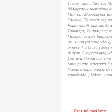
Τρίτος τόμος: Από τον Μ
Βόλφγκανγκ Αμαντέους Μό
Μοντέστ Μουσόργκσι, Εικ
Ράινεκε, Έξι σονατίνες μι
Ρομάντσο, Ντομένικο Σκα
Σούμπερτ, Το βαλς της νοσ
Μουσική στιγμή, Εμπρομπ
Λεύκωμα για τους νέους,
σκηνές, Για ξένες χώρες 
αλόγου, Ονειροπόληση, Α
Σμέτανα, Πόλκα ποιητική,
Μπουρλέσκ, Φαντασία, Πέ
Γλυκιά ονειροπόληση, Οι 
κορυδαλλού, Μάιος - Λευκ
Σχετικά προϊόντα