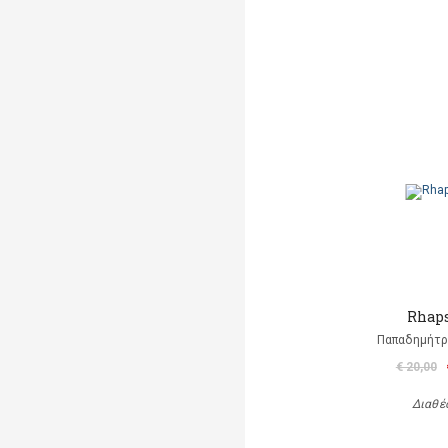
Rhap
Παπαδημήτρη
€ 20,00
Διαθέ