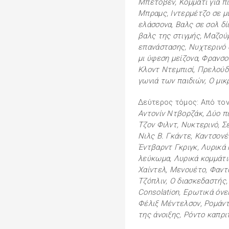
Μπετόβεν, Κομμάτι για π
Μπραμς, Ιντερμέτζο σε μ
ελάσσονα, Βαλς σε σολ δί
βαλς της στιγμής, Μαζού
επανάστασης, Νυχτερινό 
μι ύφεση μείζονα, Φρανσο
Κλοντ Ντεμπισί, Πρελούδι
γωνιά των παιδιών, Ο μικ
Δεύτερος τόμος: Από το
Αντονίν Ντβορζάκ, Δύο π
Τζον Φιλντ, Νυκτερινό, Σ
Νιλς Β. Γκάντε, Καντσονέ
Έντβαρντ Γκριγκ, Λυρικά 
λεύκωμα, Λυρικά κομμάτι
Χαίντελ, Μενουέτο, Φαντα
Τζόπλιν, Ο διασκεδαστής,
Consolation, Ερωτικά όνε
Φέλιξ Μέντελσον, Ρομάντσ
της άνοιξης, Ρόντο καπρι