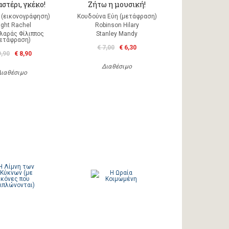
αστέρι, γκέκο!
Ζήτω η μουσική!
m (εικονογράφηση)
Κουδούνα Εύη (μετάφραση)
ight Rachel
Robinson Hilary
λαράς Φίλιππος
Stanley Mandy
μετάφραση)
€ 7,00
€ 6,30
9,90
€ 8,90
Διαθέσιμο
Διαθέσιμο