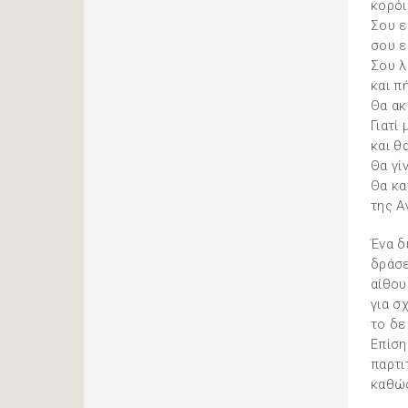
κορόι
Σου ε
σου ε
Σου λ
και π
Θα ακ
Γιατί
και θ
Θα γί
Θα κα
της Α
Ένα δ
δράσε
αίθου
για σ
το δε
Επίση
παρτι
καθώς