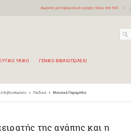
Δωρεάν μεταφορικά με αγορές πάνω από €60
/
ΕΥΤΙΚΟ ΥΛΙΚΟ
ΓΕΝΙΚΟ ΒΙΒΛΙΟΠΩΛΕΙΟ
 σετ Boomwhackers
πόλη της Λευκάδας
ό Βιβλιοπωλείο
>
Παιδικά
>
Μουσικά Παραμύθια
πειρατής της αγάπης και η