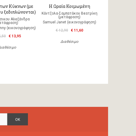
 των Κύκνων (με
Η Ωραία Κοιμωμένη
ου ξεδιπλώνονται)
Κάντζολα-Σαμπατάκου Βεατρίκη
(μετάφραση)
σικου Αλεξάνδρα
Samuel Janet (εικονογράφηση)
μετάφραση)
nny (εικονογράφηση)
€ 12,90
€ 11,60
5,50
€ 13,95
Διαθέσιμο
Διαθέσιμο
OK