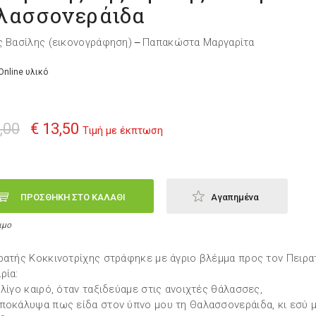
λασσονεράιδα
ς Βασίλης (εικονογράφηση)
Παπακώστα Μαργαρίτα
—
Online υλικό
,00
€ 13,50
Τιμή με έκπτωση
ΠΡΟΣΘΗΚΗ ΣΤΟ ΚΑΛΑΘΙ
Αγαπημένα
ιμο
ρατής Κοκκινοτρίχης στράφηκε με άγριο βλέμμα προς τον Πειρα
ρία:
 λίγο καιρό, όταν ταξιδεύαμε στις ανοιχτές θάλασσες,
ποκάλυψα πως είδα στον ύπνο μου τη Θαλασσονεράιδα, κι εσύ 