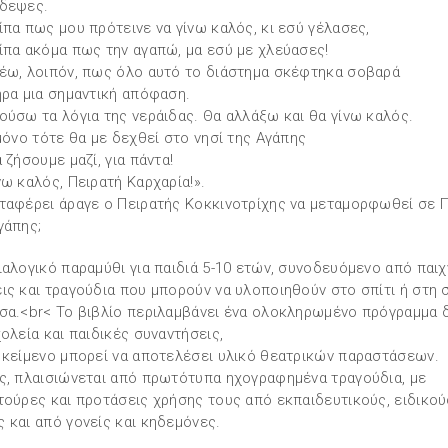
δεψες.
ίπα πως μου πρότεινε να γίνω καλός, κι εσύ γέλασες,
ίπα ακόμα πως την αγαπώ, μα εσύ με χλεύασες!
έω, λοιπόν, πως όλο αυτό το διάστημα σκέφτηκα σοβαρά
ήρα μια σημαντική απόφαση.
ούσω τα λόγια της νεράιδας. Θα αλλάξω και θα γίνω καλός.
 μόνο τότε θα με δεχθεί στο νησί της Αγάπης
α ζήσουμε μαζί, για πάντα!
νω καλός, Πειρατή Καρχαρία!».
ταφέρει άραγε ο Πειρατής Κοκκινοτρίχης να μεταμορφωθεί σε 
γάπης;
ιαλογικό παραμύθι για παιδιά 5-10 ετών, συνοδευόμενο από παιχν
ις και τραγούδια που μπορούν να υλοποιηθούν στο σπίτι ή στη 
σα.<br< Το βιβλίο περιλαμβάνει ένα ολοκληρωμένο πρόγραμμα
χολεία και παιδικές συναντήσεις,
 κείμενο μπορεί να αποτελέσει υλικό θεατρικών παραστάσεων.
ς, πλαισιώνεται από πρωτότυπα ηχογραφημένα τραγούδια, με
τούρες και προτάσεις χρήσης τους από εκπαιδευτικούς, ειδικούς
 και από γονείς και κηδεμόνες.