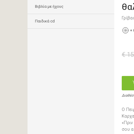
θα
Βιβλία με ήχους
Γρίβα
Παιδικά cd
+
€ 15
Διαθέσ
Ο Πει
Καρχα
«Πριν
σου α