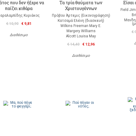
άτος που δεν ήξερε να
Τα τρία θαύματα των
Είσαι 
παίζει κιθάρα
Χριστουγέννων
Field Ji
Br
αραλαμπίδης Κυριάκος
Πρόβου Άρτεμις (Εικονογράφηση)
Μανδη
Κατσαμά Ελένη (διασκευή)
€ 10,90
€ 9,81
(
Wilkins Freeman Mary E.
Margery Williams
€ 
Διαθέσιμο
Alcott Louisa May
€ 14,40
€ 12,96
Διαθέσιμο