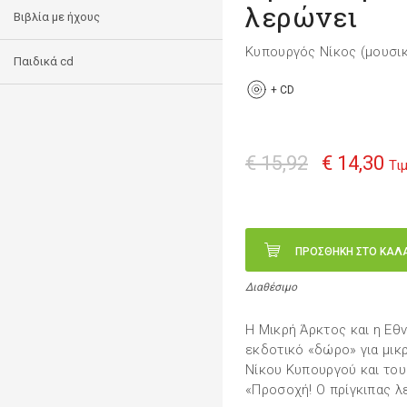
λερώνει
Βιβλία με ήχους
Κυπουργός Νίκος (μουσι
Παιδικά cd
+
CD
€ 15,92
€ 14,30
Τι
ΠΡΟΣΘΗΚΗ ΣΤΟ ΚΑΛ
Διαθέσιμο
Η Μικρή Άρκτος και η Εθ
εκδοτικό «δώρο» για μικρ
Νίκου Κυπουργού και το
«Προσοχή! Ο πρίγκιπας λ