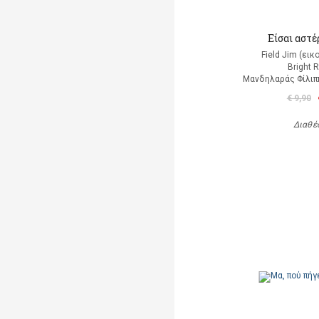
Είσαι αστέρ
Field Jim (ει
Bright 
Μανδηλαράς Φίλιπ
€ 9,90
Διαθέ