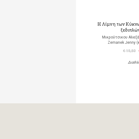
Η Λίμνη των Κύκνω
ξεδιπλώ
Μικρούτσικου Αλεξά
Zemanek Jenny (
€ 15,50
Διαθέ