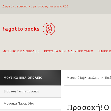
Δωρεάν μεταφορικά με αγορές πάνω από €60
ΜΟΥΣΙΚΟ ΒΙΒΛΙΟΠΩΛΕΙΟ
ΚΡΟΥΣΤΑ & ΕΚΠΑΙΔΕΥΤΙΚΟ ΥΛΙΚΟ
ΓΕΝΙΚΟ 
Προτάσεις - Σετ - Συνδυασμοί Βιβλίων
Πρωτότυποι Συνδυασμοί - Σετ δώρων για παιδιά
Για τα πρώτα μας βήματα στην κιθάρα
Το πιο διαδεδομένο σετ Boomwhackers
Περπατώντας στην παλιά πόλη της Λευκάδας
ΜΟΥΣΙΚΟ ΒΙΒΛΙΟΠΩΛΕΙΟ
Μουσικό Βιβλιοπωλείο
>
Παι
Εισαγωγή στην μουσική
Μουσικά Παραμύθια
Προσοχή! Ο