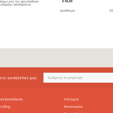
€ 56,00
έσιμο υπό την προϋπόθεση
ύπαρξης αποθέματος
Διαθέσιμο
Εξ
στο newsletter μας:
κή Εκπαίδευση
Η Εταιρία
to Blog
Επικοινωνία