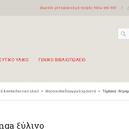
Δωρεάν μεταφορικά με αγορές πάνω από €60
/
ΕΥΤΙΚΟ ΥΛΙΚΟ
ΓΕΝΙΚΟ ΒΙΒΛΙΟΠΩΛΕΙΟ
 σετ Boomwhackers
πόλη της Λευκάδας
ά & εκπαιδευτικό υλικό
>
Μουσικοπαιδαγωγικά κρουστά
>
Τύμπανα - Ντραμ
nga ξύλινο