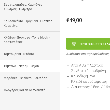
Σετ για ομάδες: Καμπάνες -
Σωλήνες - Πλήκτρα
€49,00
Κουδουνάκια - Τρίγωνα - Πιατίνια -
Κουρτίνα
Κλάβες - Ξύστρες - Tone block -
Καστανιέτες
ΠΡΟΣΘΗΚΗ ΣΤΟ ΚΑΛ
Ταμπουρίνα - Ντέφια
Διαθέσιμο υπό την προϋπόθεση
Από ABS πλαστικό
Τύμπανα - Ντραμ - Cajon
Συνθετική μεμβράνη
Κουρδιζόμενα
Μαράκες - Shakers - Kαμπάσα
Κλειδί κουρδίσματος
Διάμετρος: 18εκ. / 16ε
Φλογέρες και άλλα πνευστά