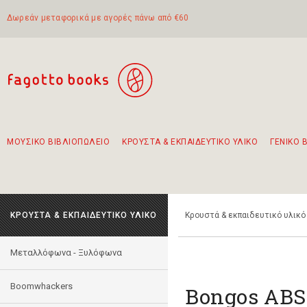
Δωρεάν μεταφορικά με αγορές πάνω από €60
ΜΟΥΣΙΚΟ ΒΙΒΛΙΟΠΩΛΕΙΟ
ΚΡΟΥΣΤΑ & ΕΚΠΑΙΔΕΥΤΙΚΟ ΥΛΙΚΟ
ΓΕΝΙΚΟ 
Προτάσεις - Σετ - Συνδυασμοί Βιβλίων
Πρωτότυποι Συνδυασμοί - Σετ δώρων για παιδιά
Για τα πρώτα μας βήματα στην κιθάρα
Το πιο διαδεδομένο σετ Boomwhackers
Περπατώντας στην παλιά πόλη της Λευκάδας
ΚΡΟΥΣΤΑ & ΕΚΠΑΙΔΕΥΤΙΚΟ ΥΛΙΚΟ
Κρουστά & εκπαιδευτικό υλικό
Mεταλλόφωνα - Ξυλόφωνα
Boomwhackers
Bongos ABS