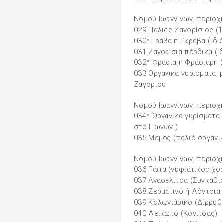
Νοµού Ιωαννίνων, περιοχ
029 Παλιός Ζαγορίσιος (
030* Γράβα ή Γκράβα (ιδ
031 Ζαγορίσια πέρδικα (
032* Φράσια ή Φράσιαρη 
033 Οργανικά γυρίσµατα, 
Ζαγορίου
Νοµού Ιωαννίνων, περιο
034* Οργανικά γυρίσµατα 
στο Πωγώνι)
035 Μέµος (παλιό οργαν
Νοµού Ιωαννίνων, περιοχ
036 Γάιτα (νυφιάτικος χο
037 Ανασελίτσα (Συγκαθι
038 Ζερµατινό ή Λόντσια
039 Κολωνιάρικο (Δίρρυθ
040 Λεικωτό (Κόνιτσας)