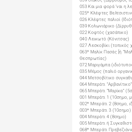
059 Θιακός (Δίρρυθµος 
053 Και µια φορά ‘ναι η 
025* Κλέφτες Βελτσιστιν
026 Κλέφτες παλιοί (Ιδι
039 Κολωνιάρικο (Δίρρυθ
022 Κοφτός (χασάπικο)
040 Λεικωτό (Κόνιτσας)
027 Λεσκοβίκι (τοπικός 
063* Μαλίκ Πασάς [ή “Μαλ
Θεσπρωτίας)
072 Μαριγάµπα (ιδιότυπο
035 Μέµος (παλιό οργαν
044 Μετσοβίτικο συγκαθ
064 Μπεράτι “Αρβανίτικο
065 Μπεράτι “Μαρίκα” (5
001 Μπεράτι 1 (10σηµο, 
002* Μπεράτι 2 (8σηµο, 
003* Μπεράτι 3 (10σηµο)
004 Μπεράτι 4 (8σηµο)
005 Μπεράτι ή Συγκαθιστ
068* Μπεράτι Πρεβεζιάνι