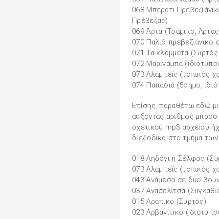
068 Μπεράτι Πρεβεζιάνικ
Πρέβεζας)
069 Άρτα (Τσάμικο, Άρτα
070 Παλιό πρεβεζιάνικο 
071 Τα κλάµµατα (Συρτός
072 Μαριγάµπα (ιδιότυπο
073 Αλάµπεϊς (τοπικός χ
074 Παπαδιά (5σηµο, ιδι
Επίσης, παραθέτω εδώ μι
αύξοντας αριθμός μπροστ
σχετικού mp3 αρχείου ήχο
διεξοδικά στο τμήμα των 
018 Αηδόνι ή Σέλφος (Συ
073 Αλάµπεϊς (τοπικός χ
043 Ανάµεσα σε δυο βου
037 Ανασελίτσα (Συγκαθι
015 Αράπικο (Συρτός)
023 Αρβανίτικο (Ιδιότυπο