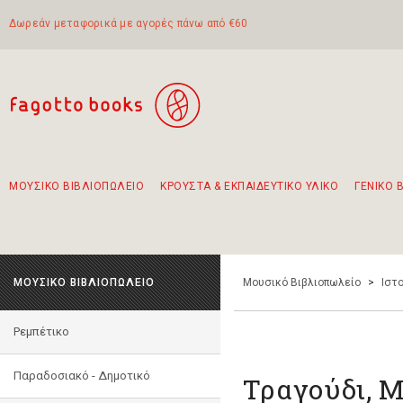
Δωρεάν μεταφορικά με αγορές πάνω από €60
ΜΟΥΣΙΚΟ ΒΙΒΛΙΟΠΩΛΕΙΟ
ΚΡΟΥΣΤΑ & ΕΚΠΑΙΔΕΥΤΙΚΟ ΥΛΙΚΟ
ΓΕΝΙΚΟ 
Προτάσεις - Σετ - Συνδυασμοί Βιβλίων
Πρωτότυποι Συνδυασμοί - Σετ δώρων για παιδιά
Για τα πρώτα μας βήματα στην κιθάρα
Το πιο διαδεδομένο σετ Boomwhackers
Περπατώντας στην παλιά πόλη της Λευκάδας
ΜΟΥΣΙΚΟ ΒΙΒΛΙΟΠΩΛΕΙΟ
Μουσικό Βιβλιοπωλείο
>
Ιστο
Ρεμπέτικο
Παραδοσιακό - Δημοτικό
Τραγούδι, 