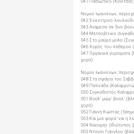
041 Παδιώτικο (Κόνιτσας
Νοµού Ιωαννίνων, περιο
042 Ένα κίτρινο λουλούδ
043 Ανάµεσα σε δυο βου
044 Μετσοβίτικο συγκαθ
045 Στο µαύρο µύλο (Συ
046 Χορός του πεθερού 
047 Οργανικά γυρίσµατα 
χορό)
Νοµού Ιωαννίνων, περιο
048 Στα σφάγια του Σαβ
049 Πατινάδα (Καλαρρυτ
050 Συγκαθιστός Καλαρρύ
051 Βούλ’ µώρ’ βούλ’ (β
χορό)
052 Γιάννη Κώστας (5σηµ
053 Και µια φορά ‘ναι η 
054 Ναούµης (Ιδιότυπος
055 Ντούσι Γιάννλου (βλ