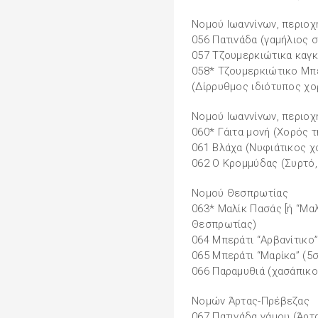
Νοµού Ιωαννίνων, περιο
056 Πατινάδα (γαµήλιος
057 Τζουµερκιώτικα καγκ
058* Τζουµερκιώτικο Μπε
(Δίρρυθµος ιδιότυπος χ
Νοµού Ιωαννίνων, περιοχ
060* Γάιτα µονή (Χορός τ
061 Βλάχα (Νυφιάτικος χο
062 Ο Κρομμύδας (Συρτό,
Νοµού Θεσπρωτίας
063* Μαλίκ Πασάς [ή “Μαλ
Θεσπρωτίας)
064 Μπεράτι “Αρβανίτικο
065 Μπεράτι “Μαρίκα” (5
066 Παραµυθιά (χασάπικο
Νοµών Άρτας-Πρέβεζας
067 Πατινάδα γάµου (Άρτ