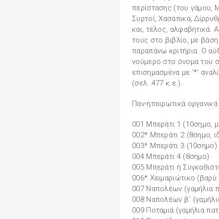
περίστασης (του γάμου, Μ
Συρτοί, Χασάπικα, Δίρρυθμ
και, τέλος, αλφαβητικά. 
τους στο βιβλίο, με βάσ
παραπάνω κριτήρια. Ο αύ
νούμερο στο όνομα του σ
επισημασμένα με ‘*’ ανα
(σελ. 477 κ.ε.).
Παν-ηπειρωτικά οργανικά
001 Μπεράτι 1 (10σηµο, 
002* Μπεράτι 2 (8σηµο, 
003* Μπεράτι 3 (10σηµο)
004 Μπεράτι 4 (8σηµο)
005 Μπεράτι ή Συγκαθιστ
006* Χειµαριώτικο (βαρύ
007 Ναπολέων (γαµήλια π
008 Ναπολέων β΄ (γαµήλι
009 Ποταµιά (γαµήλια πατ