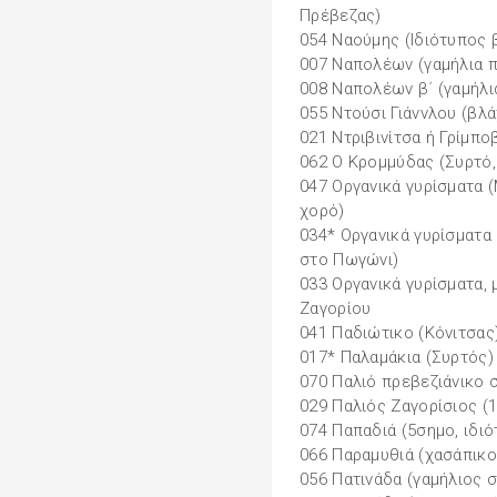
Πρέβεζας)
054 Ναούµης (Ιδιότυπος
007 Ναπολέων (γαµήλια π
008 Ναπολέων β΄ (γαµήλι
055 Ντούσι Γιάννλου (βλ
021 Ντριβινίτσα ή Γρίµπο
062 Ο Κρομμύδας (Συρτό,
047 Οργανικά γυρίσµατα 
χορό)
034* Οργανικά γυρίσµατα 
στο Πωγώνι)
033 Οργανικά γυρίσµατα, 
Ζαγορίου
041 Παδιώτικο (Κόνιτσας
017* Παλαµάκια (Συρτός)
070 Παλιό πρεβεζιάνικο 
029 Παλιός Ζαγορίσιος (
074 Παπαδιά (5σηµο, ιδι
066 Παραµυθιά (χασάπικο
056 Πατινάδα (γαµήλιος