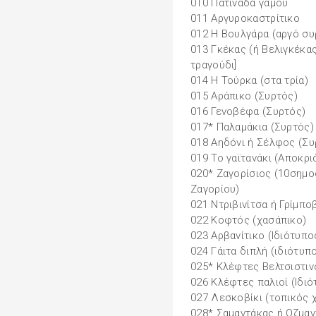
010 Πατινάδα γάµου
011 Αργυροκαστρίτικο
012 Η Βουλγάρα (αργό συ
013 Γκέκας (ή Βελιγκέκας
τραγούδι]
014 Η Τούρκα (στα τρία)
015 Αράπικο (Συρτός)
016 Γενοβέφα (Συρτός)
017* Παλαµάκια (Συρτός)
018 Αηδόνι ή Σέλφος (Συ
019 Το γαϊτανάκι (Αποκρι
020* Ζαγορίσιος (10σηµο
Ζαγορίου)
021 Ντριβινίτσα ή Γρίµπο
022 Κοφτός (χασάπικο)
023 Αρβανίτικο (Ιδιότυπο
024 Γάιτα διπλή (ιδιότυπ
025* Κλέφτες Βελτσιστιν
026 Κλέφτες παλιοί (Ιδι
027 Λεσκοβίκι (τοπικός 
028* Σαµαντάκας ή Οζµαν