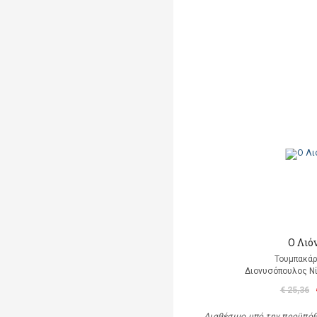
Ο Λιό
Τουμπακάρ
Διονυσόπουλος Νί
€ 25,36
Διαθέσιμο υπό την προϋπό