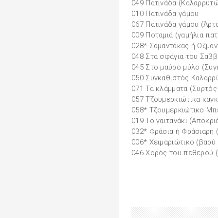
049 Πατινάδα (Καλαρρυτ
010 Πατινάδα γάµου
067 Πατινάδα γάµου (Άρτ
009 Ποταµιά (γαµήλια πατ
028* Σαµαντάκας ή Οζµαν
048 Στα σφάγια του Σαβ
045 Στο µαύρο µύλο (Συ
050 Συγκαθιστός Καλαρρύ
071 Τα κλάµµατα (Συρτός
057 Τζουµερκιώτικα καγκ
058* Τζουµερκιώτικο Μπ
019 Το γαϊτανάκι (Αποκρι
032* Φράσια ή Φράσιαρη 
006* Χειµαριώτικο (βαρύ
046 Χορός του πεθερού 