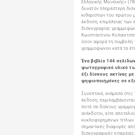
Ελληνικής Μουσικής» (78
δυνατόν πληρέστερη δισ
κιθαριστών του πρώτου μ
έκδοση, επιμέλειας των 
δισκογραφίας γραμμοφών
Κωνσταντίνου Κοπανιτσάν
όσον αφορά τη συμβολή τ
γραμμοφώνου κατά τα έτη
Ένα βιβλίο 144 σελίδων
φωτογραφικό υλικό τω
έξι δίσκους ακτίνας μ
ψηφιοποιημένες σε εξα
Συνοπτικά, ανάμεσα στις
έκδοση, περιλαμβάνοντα
ποτέ σε δίσκους γραμμοφώ
ανέκδοτοι, είτε αποτελο
κυκλοφορημένων τίτλων 
σημαντικές διαφορές από
δισκογραφικές εταιρείες