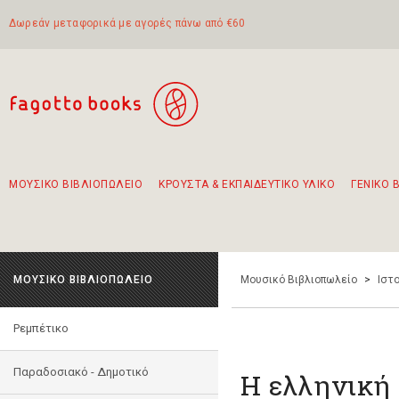
Δωρεάν μεταφορικά με αγορές πάνω από €60
ΜΟΥΣΙΚΟ ΒΙΒΛΙΟΠΩΛΕΙΟ
ΚΡΟΥΣΤΑ & ΕΚΠΑΙΔΕΥΤΙΚΟ ΥΛΙΚΟ
ΓΕΝΙΚΟ 
Προτάσεις - Σετ - Συνδυασμοί Βιβλίων
Πρωτότυποι Συνδυασμοί - Σετ δώρων για παιδιά
Για τα πρώτα μας βήματα στην κιθάρα
Το πιο διαδεδομένο σετ Boomwhackers
Περπατώντας στην παλιά πόλη της Λευκάδας
ΜΟΥΣΙΚΟ ΒΙΒΛΙΟΠΩΛΕΙΟ
Μουσικό Βιβλιοπωλείο
>
Ιστο
Ρεμπέτικο
Παραδοσιακό - Δημοτικό
Η ελληνική 