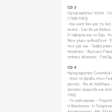
CD 3
Ηχογραφήσεις Victor , C
(1928-1935)
- Και γιατί δεν μας το λες
εκατό - Σαν δε με θέλεις 
Η ταβέρνα και το ζάρι - Κ
Νέοι γέροι ψιθυρίζουν - Έ
που ’μαι ’γω - Τράβα μάγ
πηγαίνεις - Άγια μου Παρ
τσέπες αδειανές - Πατζάμ
CD 4
Ηχογραφήσεις Columbia 
- Χτες το βράδυ στου Γκα
φονιάς - Θα σε παιδέψω 
Δούσας τραγούδι και σόλο
1932
- Το καλογεράκι – Ρεμπέτι
Η Βασίλισσα - Η Τσαχπίνα 
παραπονιάρης - Μις Ελλά