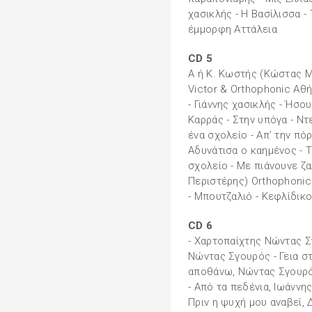
χασικλής - Η Βασίλισσα - 
έμμορφη Αττάλεια
CD 5
Α ή Κ. Κωστής (Κώστας Μ
Victor & Orthophonic Αθή
- Γιάννης χασικλής - Ήσου
Καρράς - Στην υπόγα - Ντ
ένα σχολείο - Απ’ την πό
Αδυνάτισα ο καημένος - Τ
σχολείο - Με πιάνουνε ζ
Περιστέρης) Orthophonic
- Μπουτζαλιό - Κεφλίδικο
CD 6
- Χαρτοπαίχτης Νώντας Σγ
Νώντας Σγουρός - Γεια στ
αποθάνω, Νώντας Σγουρό
- Από τα πεδένια, Ιωάννη
Πριν η ψυχή μου αναβεί, 