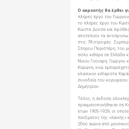
Ο ακροατής θα έρθει 
πλήρες έργο του Γιώργου
το πλήρες έργο του Κώστ
Κώστα Δούσα και Ιερόθεο
αποτελούν τα αντιπροσω
στις 78 στροφές. Συμπερ
Σπύρου Περιστέρη, του 
σόλο κιθάρα σε Ελλάδα κ
Νίκου Γούναρη, Γιώργου 
Καρώνη, ενώ εμπεριέχετα
κλασικού κιθαρίστα Χαρ
συνοδεία του κορυφαίου 
Δημητρίου.
Τέλος, η έκδοση ολοκλη
πραγματοποιήθηκαν σε Κ
ετών 1905-1929, οι οποί
παιξίματος της «λαϊκής»
20ού αιώνα από μουσικού