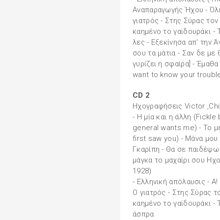
Αναπαραγωγής Ήχου - Όλη 
γιατρός - Στης Σύρας τον
καημένο το γαϊδουράκι - Τ
λες - Eξεκίνησα απ’ την 
σου τα μάτια - Σαν δε με
γυρίζει η σφαίρα] - Έμαθ
want to know your troubl
CD 2
Ηχογραφήσεις Victor ,Ch
- Η μία και η άλλη (Fickle
general wants me) - Το 
first saw you) - Μάνα μου
Γκαρίπη - Θα σε παιδέψω 
μάγκα το μαχαίρι σου Ηχο
1928)
- Ελληνική απόλαυσις - Α!
Ο γιατρός - Στης Σύρας τ
καημένο το γαϊδουράκι -
άσπρα