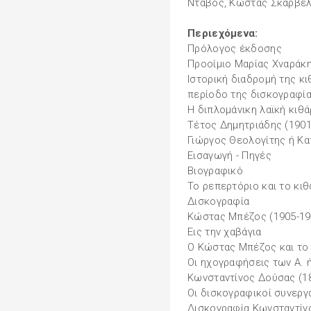
Ντάβος, Κώστας Σκαρβέλ
Περιεχόμενα:
Πρόλογος έκδοσης
Προοίμιο Μαρίας Χναράκ
Ιστορική διαδρομή της κι
περίοδο της δισκογραφί
Η διπλομάνικη λαϊκή κιθά
Τέτος Δημητριάδης (1901
Γιώργος Θεολογίτης ή Κα
Εισαγωγή - Πηγές
Βιογραφικό
Το ρεπερτόριο και το κι
Δισκογραφία
Κώστας Μπέζος (1905-19
Εις την χαβάγια
Ο Κώστας Μπέζος και το
Οι ηχογραφήσεις των Α. 
Κωνσταντίνος Δούσας (1
Οι δισκογραφικοί συνερ
Δισκογραφία Κωνσταντίν