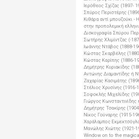
Ιερόθεος Σχίζας (1897- 1
Σπύρος Περιστέρης (1896
Κιθάρα αντί μπουζούκι -
στην προπολεμική ελληνι
Δισκογραφία Σπύρου Περ
Σωτήρης Χλιμίντζας (-187
Ιωάννης Ντάβος (1888-19
Κώστας Σκαρβέλης (1880
Κώστας Καρίπης (1886-19
Δημήτρης Κυριακίδης (18
Αντώνης Διαμαντίδης ή Ν
Ζαχαρίας Κασιμάτης (189
Στέλιος Χρυσίνης (1916-
Σοφοκλής Μιχελίδης (19
Γιώργος Κωνσταντινίδης
Δημήτρης Τσακίρης (1904
Νίκος Γούναρης (1915-19
Χαράλαμπος Εκμεκτσόγλο
Μανώλης Χιώτης (1921-1
Window on to the magical