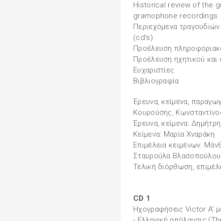
Historical review of the g
gramophone recordings
Περιεχόμενα τραγουδιών
(cd's)
Προέλευση πληροφοριακ
Προέλευση ηχητικού και
Ευχαριστίες
Βιβλιογραφία
Έρευνα, κείμενα, παραγω
Κουρούσης, Κωνσταντίνο
Έρευνα, κείμενα: Δημήτρ
Κείμενα: Μαρία Χναράκη
Επιμέλεια κειμένων: Μάν
Σταυρούλα Βλασοπούλου
Τελική διόρθωση, επιμέλ
CD 1
Ηχογραφήσεις Victor A' μ
- Ελληνική απόλαυσις (Th