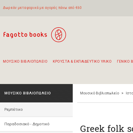
Δωρεάν μεταφορικά με αγορές πάνω από €60
ΜΟΥΣΙΚΟ ΒΙΒΛΙΟΠΩΛΕΙΟ
ΚΡΟΥΣΤΑ & ΕΚΠΑΙΔΕΥΤΙΚΟ ΥΛΙΚΟ
ΓΕΝΙΚΟ 
Προτάσεις - Σετ - Συνδυασμοί Βιβλίων
Πρωτότυποι Συνδυασμοί - Σετ δώρων για παιδιά
Για τα πρώτα μας βήματα στην κιθάρα
Το πιο διαδεδομένο σετ Boomwhackers
Περπατώντας στην παλιά πόλη της Λευκάδας
ΜΟΥΣΙΚΟ ΒΙΒΛΙΟΠΩΛΕΙΟ
Μουσικό Βιβλιοπωλείο
>
Ιστο
Ρεμπέτικο
Παραδοσιακό - Δημοτικό
Greek folk 