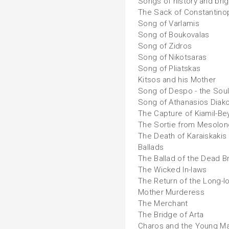
Songs of history and bri
The Sack of Constantino
Song of Varlamis
Song of Boukovalas
Song of Zidros
Song of Nikotsaras
Song of Pliatskas
Kitsos and his Mother
Song of Despo - the Sou
Song of Athanasios Diak
The Capture of Kiamil-Be
The Sortie from Mesolon
The Death of Karaiskakis
Ballads
The Ballad of the Dead B
The Wicked In-laws
The Return of the Long-l
Mother Murderess
The Merchant
The Bridge of Arta
Charos and the Young M