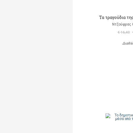
Τα τραγούδια τη
Ντζούφρας Θ
€ 16,40
Διαθέ