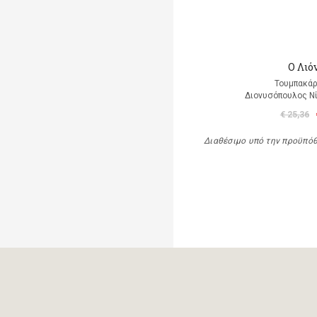
Ο Λιό
Τουμπακάρ
Διονυσόπουλος Νί
€ 25,36
Διαθέσιμο υπό την προϋπό