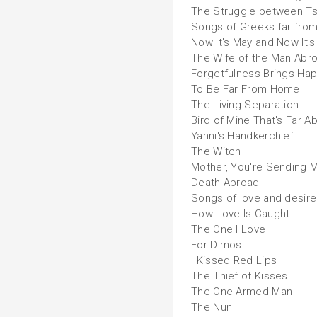
The Struggle between T
Songs of Greeks far fro
Now It's May and Now It's
The Wife of the Man Abr
Forgetfulness Brings Ha
To Be Far From Home
The Living Separation
Bird of Mine That's Far A
Yanni's Handkerchief
The Witch
Mother, You're Sending 
Death Abroad
Songs of love and desire
How Love Is Caught
The One I Love
For Dimos
I Kissed Red Lips
The Thief of Kisses
The One-Armed Man
The Nun