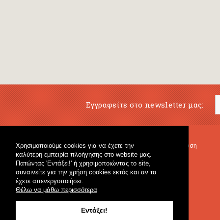
Εγγραφείτε στο newsletter μας:
Χρησιμοποιούμε cookies για να έχετε την
Μουσικό Βιβλιοπωλείο
Μουσική Εκπαίδευση
καλύτερη εμπειρία πλοήγησης στο website μας.
Κρουστά & Εκπαιδευτικό Υλικό
Fagotto Blog
Πατώντας 'Εντάξει!' ή χρησιμοποιώντας το site,
Γενικό Βιβλιοπωλείο
συναινείτε για την χρήση cookies εκτός και αν τα
έχετε απενεργοποιήσει.
Θέλω να μάθω περισσότερα
Εντάξει!