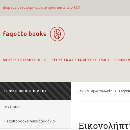
Δωρεάν μεταφορικά με αγορές πάνω από €60
ΜΟΥΣΙΚΟ ΒΙΒΛΙΟΠΩΛΕΙΟ
ΚΡΟΥΣΤΑ & ΕΚΠΑΙΔΕΥΤΙΚΟ ΥΛΙΚΟ
ΓΕΝΙΚΟ 
Προτάσεις - Σετ - Συνδυασμοί Βιβλίων
Πρωτότυποι Συνδυασμοί - Σετ δώρων για παιδιά
Για τα πρώτα μας βήματα στην κιθάρα
Το πιο διαδεδομένο σετ Boomwhackers
Περπατώντας στην παλιά πόλη της Λευκάδας
ΓΕΝΙΚΟ ΒΙΒΛΙΟΠΩΛΕΙΟ
Γενικό Βιβλιοπωλείο
>
Fagott
MYTHINK
Fagottobooks Λευκάδα-Ιόνιο
Εικονολήπτ