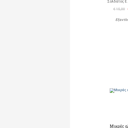
Σολδάτος Ε.
€ 15,00
Εξαντλ
Μικρές α