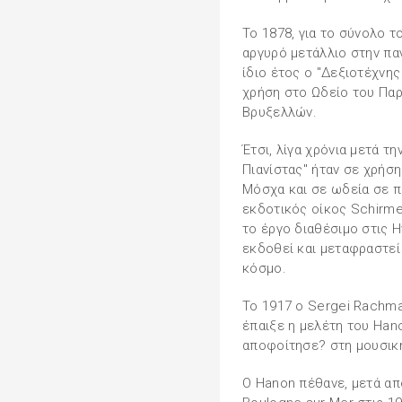
Το 1878, για το σύνολο τ
αργυρό μετάλλιο στην πα
ίδιο έτος ο "Δεξιοτέχνης
χρήση στο Ωδείο του Παρ
Βρυξελλών.
Έτσι, λίγα χρόνια μετά 
Πιανίστας" ήταν σε χρήση
Μόσχα και σε ωδεία σε π
εκδοτικός οίκος Schirm
το έργο διαθέσιμο στις 
εκδοθεί και μεταφραστεί 
κόσμο.
Το 1917 ο Sergei Rachma
έπαιξε η μελέτη του Han
αποφοίτησε? στη μουσικ
Ο Hanon πέθανε, μετά απ