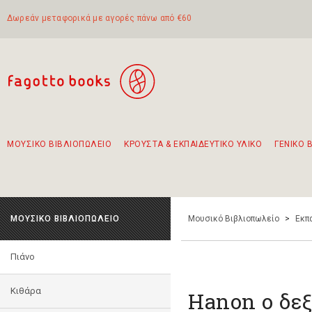
Δωρεάν μεταφορικά με αγορές πάνω από €60
ΜΟΥΣΙΚΟ ΒΙΒΛΙΟΠΩΛΕΙΟ
ΚΡΟΥΣΤΑ & ΕΚΠΑΙΔΕΥΤΙΚΟ ΥΛΙΚΟ
ΓΕΝΙΚΟ 
Προτάσεις - Σετ - Συνδυασμοί Βιβλίων
Πρωτότυποι Συνδυασμοί - Σετ δώρων για παιδιά
Για τα πρώτα μας βήματα στην κιθάρα
Το πιο διαδεδομένο σετ Boomwhackers
Περπατώντας στην παλιά πόλη της Λευκάδας
ΜΟΥΣΙΚΟ ΒΙΒΛΙΟΠΩΛΕΙΟ
Μουσικό Βιβλιοπωλείο
>
Εκπ
Πιάνο
Κιθάρα
Hanon ο δε