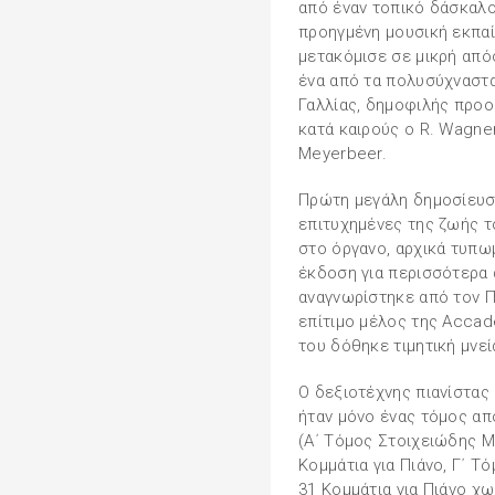
από έναν τοπικό δάσκαλο
προηγμένη μουσική εκπαί
μετακόμισε σε μικρή από
ένα από τα πολυσύχναστα
Γαλλίας, δημοφιλής προ
κατά καιρούς ο R. Wagner,
Meyerbeer.
Πρώτη μεγάλη δημοσίευση
επιτυχημένες της ζωής τ
στο όργανο, αρχικά τυπω
έκδοση για περισσότερα 
αναγνωρίστηκε από τον Π
επίτιμο μέλος της Accade
του δόθηκε τιμητική μνεί
Ο δεξιοτέχνης πιανίστας 
ήταν μόνο ένας τόμος απ
(Α΄ Τόμος Στοιχειώδης Μ
Κομμάτια για Πιάνο, Γ΄ Τ
31 Κομμάτια για Πιάνο χω