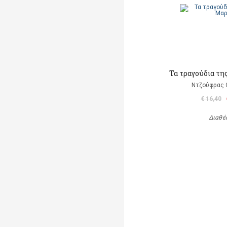
Τα τραγούδια τη
Ντζούφρας Θ
€ 16,40
Διαθέ