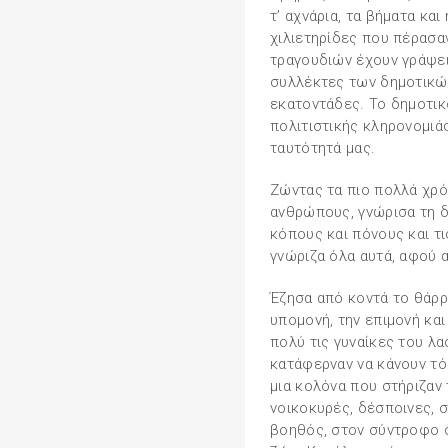
τ’ αχνάρια, τα βήματα κα
χιλιετηρίδες που πέρασαν
τραγουδιών έχουν γράψει 
συλλέκτες των δημοτικών
εκατοντάδες. Το δημοτικό
πολιτιστικής κληρονομιάς
ταυτότητά μας.
Ζώντας τα πιο πολλά χρό
ανθρώπους, γνώρισα τη 
κόπους και πόνους και τι
γνώριζα όλα αυτά, αφού α
Έζησα από κοντά το θάρρο
υπομονή, την επιμονή κα
πολύ τις γυναίκες του λα
κατάφερναν να κάνουν τόσ
μια κολόνα που στήριζαν τ
νοικοκυρές, δέσποινες, σ
βοηθός, στον σύντροφο σ