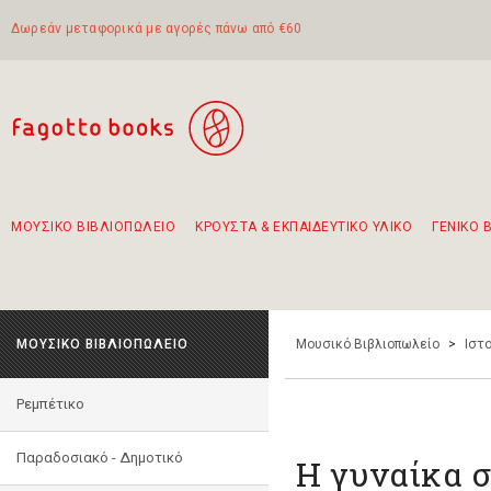
Δωρεάν μεταφορικά με αγορές πάνω από €60
ΜΟΥΣΙΚΟ ΒΙΒΛΙΟΠΩΛΕΙΟ
ΚΡΟΥΣΤΑ & ΕΚΠΑΙΔΕΥΤΙΚΟ ΥΛΙΚΟ
ΓΕΝΙΚΟ 
Προτάσεις - Σετ - Συνδυασμοί Βιβλίων
Πρωτότυποι Συνδυασμοί - Σετ δώρων για παιδιά
Για τα πρώτα μας βήματα στην κιθάρα
Το πιο διαδεδομένο σετ Boomwhackers
Περπατώντας στην παλιά πόλη της Λευκάδας
ΜΟΥΣΙΚΟ ΒΙΒΛΙΟΠΩΛΕΙΟ
Μουσικό Βιβλιοπωλείο
>
Ιστο
Ρεμπέτικο
Παραδοσιακό - Δημοτικό
Η γυναίκα 