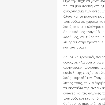
Είχα την τύχη να γεννηθώ
πρώτα μου ακούσματα ήτα
ζουζούνισμα των εντόμων
ζώων και τα μουσικά μου
τραγούδια σε χαροκόπια 
λαού, που με ευλόγησε ο
δημοτικό μας τραγούδι, 
λαού μας, και τώρα που 
λιθαράκι στην προσπάθεια
και των οσίων.
Δημοτικό τραγούδι, ποίη
αξίας, σε γλώσσα στρωτή
αλληγορίες, προσωποποιή
ευαίσθητης ψυχής του λα
λαός εκφραζόταν. Τραγου
λύπες τους, τη χιλιάκριβη
τα σκοτάδια της σκλαβιάς
αγώνες και τις αγωνίες τ
τραγούδι έρχεται από πο
Ομήρου, τα ακριτικά, τα κ