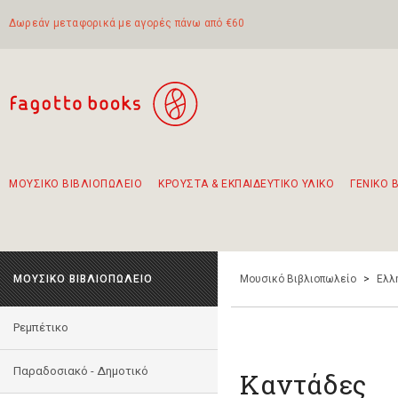
Δωρεάν μεταφορικά με αγορές πάνω από €60
ΜΟΥΣΙΚΟ ΒΙΒΛΙΟΠΩΛΕΙΟ
ΚΡΟΥΣΤΑ & ΕΚΠΑΙΔΕΥΤΙΚΟ ΥΛΙΚΟ
ΓΕΝΙΚΟ 
Προτάσεις - Σετ - Συνδυασμοί Βιβλίων
Πρωτότυποι Συνδυασμοί - Σετ δώρων για παιδιά
Για τα πρώτα μας βήματα στην κιθάρα
Το πιο διαδεδομένο σετ Boomwhackers
Περπατώντας στην παλιά πόλη της Λευκάδας
ΜΟΥΣΙΚΟ ΒΙΒΛΙΟΠΩΛΕΙΟ
Μουσικό Βιβλιοπωλείο
>
Ελλ
Ρεμπέτικο
Παραδοσιακό - Δημοτικό
Καντάδες