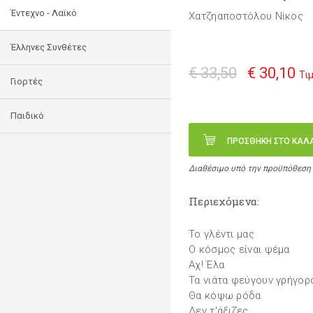
Έντεχνο - Λαϊκό
Χατζηαποστόλου Νίκος
Έλληνες Συνθέτες
€ 33,50
€ 30,10
Τι
Γιορτές
Παιδικό
ΠΡΟΣΘΗΚΗ ΣΤΟ ΚΑΛ
Διαθέσιμο υπό την προϋπόθεση
Περιεχόμενα:
Το γλέντι μας
Ο κόσμος είναι ψέμα
Αχ! Έλα
Τα νιάτα φεύγουν γρήγορ
Θα κόψω ρόδα
Δεν τ'άξιζες