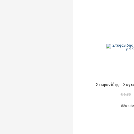
Στεφανίδης - Συγχ
€ 6,80
Εξαντλ