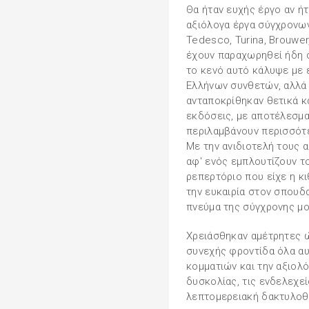
Θα ήταν ευχής έργο αν ή
αξιόλογα έργα σύγχρονων 
Tedesco, Turina, Brouwer
έχουν παραχωρηθεί ήδη 
το κενό αυτό κάλυψε με 
Ελλήνων συνθετών, αλλά 
ανταποκρίθηκαν θετικά κα
εκδόσεις, με αποτέλεσμα 
περιλαμβάνουν περισσότε
Με την ανιδιοτελή τους 
αφ' ενός εμπλουτίζουν τ
ρεπερτόριο που είχε η κ
την ευκαιρία στον σπουδ
πνεύμα της σύγχρονης μο
Χρειάσθηκαν αμέτρητες ώ
συνεχής φροντίδα όλα αυτ
κομματιών και την αξιολ
δυσκολίας, τις ενδελεχεί
λεπτομερειακή δακτυλοθ