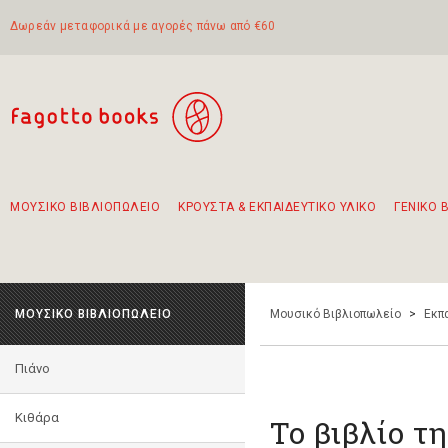
Δωρεάν μεταφορικά με αγορές πάνω από €60
ΜΟΥΣΙΚΟ ΒΙΒΛΙΟΠΩΛΕΙΟ
ΚΡΟΥΣΤΑ & ΕΚΠΑΙΔΕΥΤΙΚΟ ΥΛΙΚΟ
ΓΕΝΙΚΟ 
Προτάσεις - Σετ - Συνδυασμοί Βιβλίων
Πρωτότυποι Συνδυασμοί - Σετ δώρων για παιδιά
Για τα πρώτα μας βήματα στην κιθάρα
Το πιο διαδεδομένο σετ Boomwhackers
Περπατώντας στην παλιά πόλη της Λευκάδας
ΜΟΥΣΙΚΟ ΒΙΒΛΙΟΠΩΛΕΙΟ
Μουσικό Βιβλιοπωλείο
>
Εκπ
Πιάνο
Κιθάρα
Το βιβλίο τη