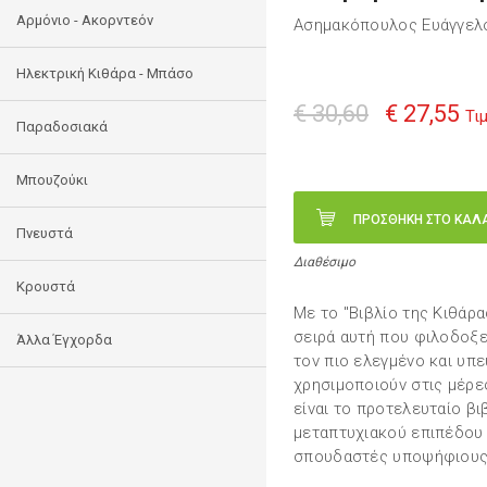
Αρμόνιο - Ακορντεόν
Ασημακόπουλος Ευάγγελ
Ηλεκτρική Κιθάρα - Μπάσο
€ 30,60
€ 27,55
Τι
Παραδοσιακά
Μπουζούκι
ΠΡΟΣΘΗΚΗ ΣΤΟ ΚΑΛ
Πνευστά
Διαθέσιμο
Κρουστά
Με το "Βιβλίο της Κιθάρα
σειρά αυτή που φιλοδοξεί
Άλλα Έγχορδα
τον πιο ελεγμένο και υπ
χρησιμοποιούν στις μέρε
είναι το προτελευταίο βι
μεταπτυχιακού επιπέδου 
σπουδαστές υποψήφιους 