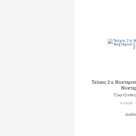
Τεύχος 2 α. Νυχτερινό 
Νυχτερ
Τζωρτζινάκη
€ 15,00
Διαθέ