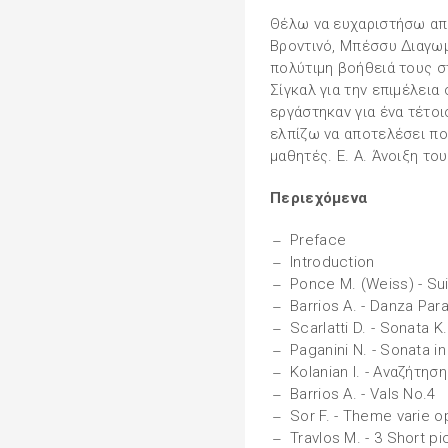
Θέλω να ευχαριστήσω απ
Βροντινό, Μπέσσυ Διαγωμ
πολύτιμη βοήθειά τους σ
Σίγκαλ για την επιμέλεια
εργάστηκαν για ένα τέτοι
ελπίζω να αποτελέσει π
μαθητές. Ε. Α. Άνοιξη του
Περιεχόμενα
Preface
Introduction
Ponce M. (Weiss) - Su
Barrios A. - Danza Par
Scarlatti D. - Sonata K
Paganini N. - Sonata in
Kolanian I. - Αναζήτηση
Barrios A. - Vals No.4
Sor F. - Theme varie o
Travlos M. - 3 Short pi