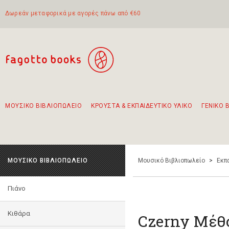
Δωρεάν μεταφορικά με αγορές πάνω από €60
ΜΟΥΣΙΚΟ ΒΙΒΛΙΟΠΩΛΕΙΟ
ΚΡΟΥΣΤΑ & ΕΚΠΑΙΔΕΥΤΙΚΟ ΥΛΙΚΟ
ΓΕΝΙΚΟ 
Προτάσεις - Σετ - Συνδυασμοί Βιβλίων
Πρωτότυποι Συνδυασμοί - Σετ δώρων για παιδιά
Για τα πρώτα μας βήματα στην κιθάρα
Το πιο διαδεδομένο σετ Boomwhackers
Περπατώντας στην παλιά πόλη της Λευκάδας
ΜΟΥΣΙΚΟ ΒΙΒΛΙΟΠΩΛΕΙΟ
Μουσικό Βιβλιοπωλείο
>
Εκπ
Πιάνο
Κιθάρα
Czerny Μέθ