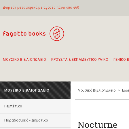
Δωρεάν μεταφορικά με αγορές πάνω από €60
ΜΟΥΣΙΚΟ ΒΙΒΛΙΟΠΩΛΕΙΟ
ΚΡΟΥΣΤΑ & ΕΚΠΑΙΔΕΥΤΙΚΟ ΥΛΙΚΟ
ΓΕΝΙΚΟ 
Προτάσεις - Σετ - Συνδυασμοί Βιβλίων
Πρωτότυποι Συνδυασμοί - Σετ δώρων για παιδιά
Για τα πρώτα μας βήματα στην κιθάρα
Το πιο διαδεδομένο σετ Boomwhackers
Περπατώντας στην παλιά πόλη της Λευκάδας
ΜΟΥΣΙΚΟ ΒΙΒΛΙΟΠΩΛΕΙΟ
Μουσικό Βιβλιοπωλείο
>
Ελλ
Ρεμπέτικο
Παραδοσιακό - Δημοτικό
Nocturne