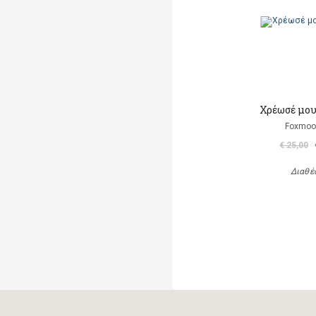
Χρέωσέ μου
Foxmoor
€ 25,00
Διαθέ