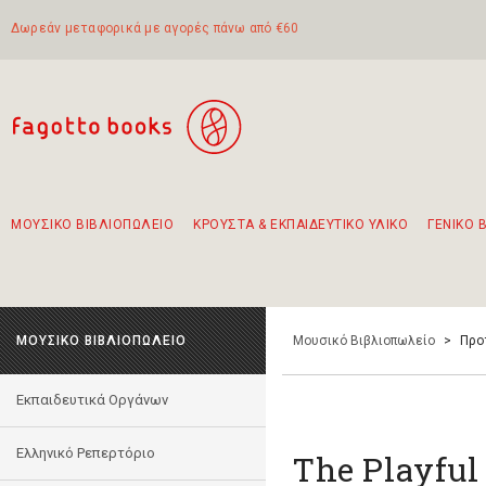
Δωρεάν μεταφορικά με αγορές πάνω από €60
ΜΟΥΣΙΚΟ ΒΙΒΛΙΟΠΩΛΕΙΟ
ΚΡΟΥΣΤΑ & ΕΚΠΑΙΔΕΥΤΙΚΟ ΥΛΙΚΟ
ΓΕΝΙΚΟ 
Προτάσεις - Σετ - Συνδυασμοί Βιβλίων
Πρωτότυποι Συνδυασμοί - Σετ δώρων για παιδιά
Για τα πρώτα μας βήματα στην κιθάρα
Το πιο διαδεδομένο σετ Boomwhackers
Περπατώντας στην παλιά πόλη της Λευκάδας
ΜΟΥΣΙΚΟ ΒΙΒΛΙΟΠΩΛΕΙΟ
Μουσικό Βιβλιοπωλείο
>
Προ
Εκπαιδευτικά Οργάνων
Ελληνικό Ρεπερτόριο
The Playful