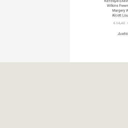
Κατσαμά Ελένη
Wilkins Free
Margery W
Alcott Lo
€ 14,40
Διαθέ