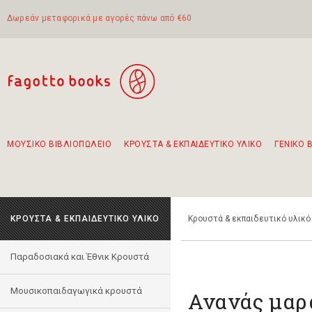
Δωρεάν μεταφορικά με αγορές πάνω από €60
ΜΟΥΣΙΚΟ ΒΙΒΛΙΟΠΩΛΕΙΟ
ΚΡΟΥΣΤΑ & ΕΚΠΑΙΔΕΥΤΙΚΟ ΥΛΙΚΟ
ΓΕΝΙΚΟ 
Προτάσεις - Σετ - Συνδυασμοί Βιβλίων
Πρωτότυποι Συνδυασμοί - Σετ δώρων για παιδιά
Για τα πρώτα μας βήματα στην κιθάρα
Το πιο διαδεδομένο σετ Boomwhackers
Περπατώντας στην παλιά πόλη της Λευκάδας
ΚΡΟΥΣΤΑ & ΕΚΠΑΙΔΕΥΤΙΚΟ ΥΛΙΚΟ
Κρουστά & εκπαιδευτικό υλικό
Παραδοσιακά και Έθνικ Κρουστά
Μουσικοπαιδαγωγικά κρουστά
Ανανάς μαρ