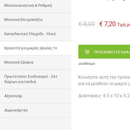
Μουσικοκινητική & Ρυθμική
Μουσικά Επιτραπέζια
€ 8,00
€ 7,20
Τιμή 
Εκπαιδευτικό Παιχνίδι - Υλικό
Κρουστά για μικρές ηλικίες 1+
ΠΡΟΣΘΗΚΗ ΣΤΟ ΚΑΛ
Mουσικά ζώακια
Διαθέσιμο
Πρωτότυποι Συνδυασμοί - Σετ
Κουνήστε αυτή την τροπικ
δώρων για παιδιά
για να μυηθούν οι μικροί
Διαστάσεις: 6.5 x 10 x 5.
Αξεσουάρ
Δωροκάρτες