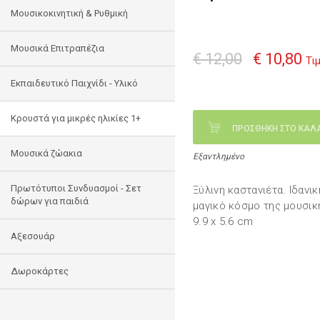
Μουσικοκινητική & Ρυθμική
Μουσικά Επιτραπέζια
€ 12,00
€ 10,80
Τι
Εκπαιδευτικό Παιχνίδι - Υλικό
Κρουστά για μικρές ηλικίες 1+
ΠΡΟΣΘΗΚΗ ΣΤΟ ΚΑΛ
Mουσικά ζώακια
Εξαντλημένο
Πρωτότυποι Συνδυασμοί - Σετ
Ξύλινη καστανιέτα. Ιδανικ
δώρων για παιδιά
μαγικό κόσμο της μουσική
9.9 x 5.6 cm
Αξεσουάρ
Δωροκάρτες