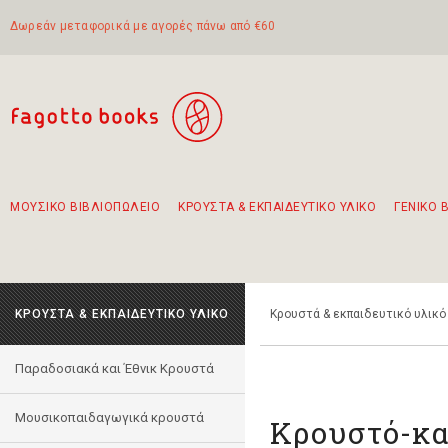
Δωρεάν μεταφορικά με αγορές πάνω από €60
ΜΟΥΣΙΚΟ ΒΙΒΛΙΟΠΩΛΕΙΟ
ΚΡΟΥΣΤΑ & ΕΚΠΑΙΔΕΥΤΙΚΟ ΥΛΙΚΟ
ΓΕΝΙΚΟ 
Προτάσεις - Σετ - Συνδυασμοί Βιβλίων
Πρωτότυποι Συνδυασμοί - Σετ δώρων για παιδιά
Για τα πρώτα μας βήματα στην κιθάρα
Το πιο διαδεδομένο σετ Boomwhackers
Περπατώντας στην παλιά πόλη της Λευκάδας
ΚΡΟΥΣΤΑ & ΕΚΠΑΙΔΕΥΤΙΚΟ ΥΛΙΚΟ
Κρουστά & εκπαιδευτικό υλικό
Παραδοσιακά και Έθνικ Κρουστά
Μουσικοπαιδαγωγικά κρουστά
Κρουστό-κα