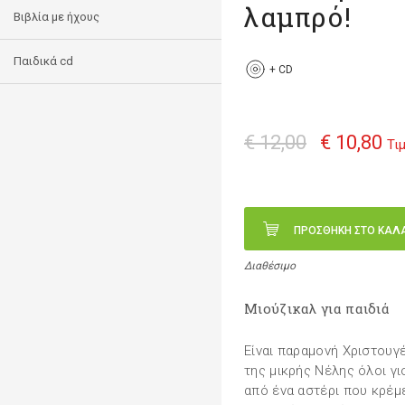
λαμπρό!
Βιβλία με ήχους
Παιδικά cd
+
CD
€ 12,00
€ 10,80
Τι
ΠΡΟΣΘΗΚΗ ΣΤΟ ΚΑΛ
Διαθέσιμο
Μιούζικαλ για παιδιά
Είναι παραμονή Χριστουγ
της μικρής Νέλης όλοι γι
από ένα αστέρι που κρέμ