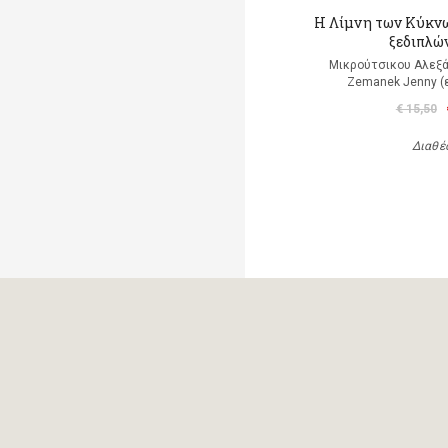
Η Λίμνη των Κύκνω
ξεδιπλώ
Μικρούτσικου Αλεξά
Zemanek Jenny (
€ 15,50
Διαθέ