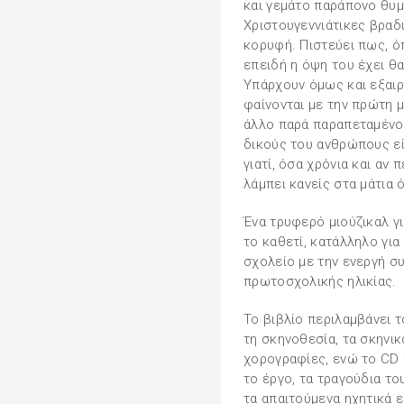
και γεμάτο παράπονο θυμά
Χριστουγεννιάτικες βραδ
κορυφή. Πιστεύει πως, ό
επειδή η όψη του έχει θ
Υπάρχουν όμως και εξαιρ
φαίνονται με την πρώτη μ
άλλο παρά παραπεταμένο ε
δικούς του ανθρώπους είν
γιατί, όσα χρόνια και αν π
λάμπει κανείς στα μάτια 
Ένα τρυφερό μιούζικαλ γι
το καθετί, κατάλληλο για
σχολείο με την ενεργή σ
πρωτοσχολικής ηλικίας.
Το βιβλίο περιλαμβάνει τ
τη σκηνοθεσία, τα σκηνικ
χορογραφίες, ενώ το CD
το έργο, τα τραγούδια το
τα απαιτούμενα ηχητικά 