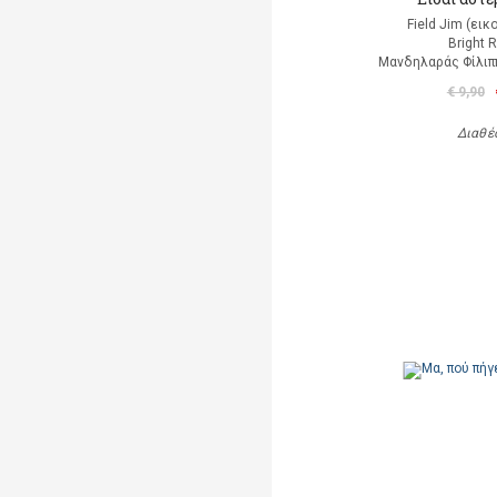
Field Jim (ει
Bright 
Μανδηλαράς Φίλιπ
€ 9,90
Διαθέ