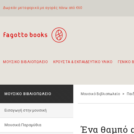
Δωρεάν μεταφορικά με αγορές πάνω από €60
ΜΟΥΣΙΚΟ ΒΙΒΛΙΟΠΩΛΕΙΟ
ΚΡΟΥΣΤΑ & ΕΚΠΑΙΔΕΥΤΙΚΟ ΥΛΙΚΟ
ΓΕΝΙΚΟ 
Προτάσεις - Σετ - Συνδυασμοί Βιβλίων
Πρωτότυποι Συνδυασμοί - Σετ δώρων για παιδιά
Για τα πρώτα μας βήματα στην κιθάρα
Το πιο διαδεδομένο σετ Boomwhackers
Περπατώντας στην παλιά πόλη της Λευκάδας
ΜΟΥΣΙΚΟ ΒΙΒΛΙΟΠΩΛΕΙΟ
Μουσικό Βιβλιοπωλείο
>
Παι
Εισαγωγή στην μουσική
Μουσικά Παραμύθια
Ένα θαμπό α