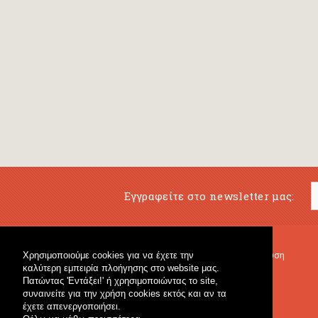
Εγγραφείτε στο newsletter μας:
Χρησιμοποιούμε cookies για να έχετε την
Μουσικό Βιβλιοπωλείο
Μουσική Εκπαίδευση
καλύτερη εμπειρία πλοήγησης στο website μας.
Κρουστά & Εκπαιδευτικό Υλικό
Fagotto Blog
Πατώντας 'Εντάξει!' ή χρησιμοποιώντας το site,
Γενικό Βιβλιοπωλείο
συναινείτε για την χρήση cookies εκτός και αν τα
έχετε απενεργοποιήσει.