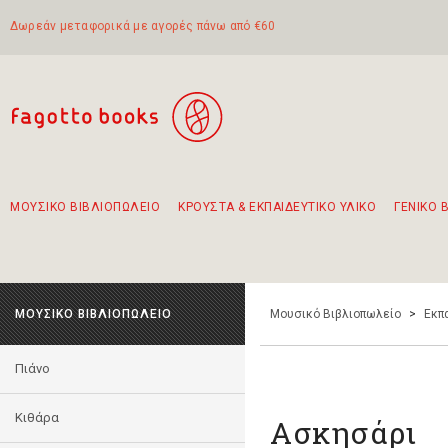
Δωρεάν μεταφορικά με αγορές πάνω από €60
ΜΟΥΣΙΚΟ ΒΙΒΛΙΟΠΩΛΕΙΟ
ΚΡΟΥΣΤΑ & ΕΚΠΑΙΔΕΥΤΙΚΟ ΥΛΙΚΟ
ΓΕΝΙΚΟ 
Προτάσεις - Σετ - Συνδυασμοί Βιβλίων
Πρωτότυποι Συνδυασμοί - Σετ δώρων για παιδιά
Για τα πρώτα μας βήματα στην κιθάρα
Το πιο διαδεδομένο σετ Boomwhackers
Περπατώντας στην παλιά πόλη της Λευκάδας
ΜΟΥΣΙΚΟ ΒΙΒΛΙΟΠΩΛΕΙΟ
Μουσικό Βιβλιοπωλείο
>
Εκπ
Πιάνο
Κιθάρα
Ασκησάρι