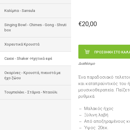
Καλίμπα - Sansula
€20,00
Singing Bowl - Chimes - Gong - Shruti
box
Χορευτικά Κρουστά
ΠΡΟΣΘΗΚΗ ΣΤΟ ΚΑΛ
Caxixi - Shaker -Ηχητικά εφέ
Διαθέσιμο
Οκαρίνες - Κρουστά, πνευστά με
Ένα παραδοσιακό τελετου
ήχο ζώου
και καταπραϋντικός του ή
μουσικοθεραπεία. Παίζετ
Tουμπελέκι - Στάμνα - Νταούλι
ρυθμικά.
Μαλακός ήχος
Ξύλινη λαβή
Από αποξηραμένους κ
Ύψος: 20εκ.