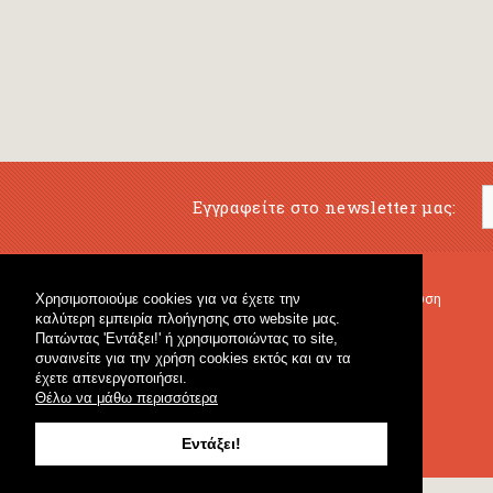
Εγγραφείτε στο newsletter μας:
Χρησιμοποιούμε cookies για να έχετε την
Μουσικό Βιβλιοπωλείο
Μουσική Εκπαίδευση
καλύτερη εμπειρία πλοήγησης στο website μας.
Κρουστά & Εκπαιδευτικό Υλικό
Fagotto Blog
Πατώντας 'Εντάξει!' ή χρησιμοποιώντας το site,
Γενικό Βιβλιοπωλείο
συναινείτε για την χρήση cookies εκτός και αν τα
έχετε απενεργοποιήσει.
Θέλω να μάθω περισσότερα
Εντάξει!