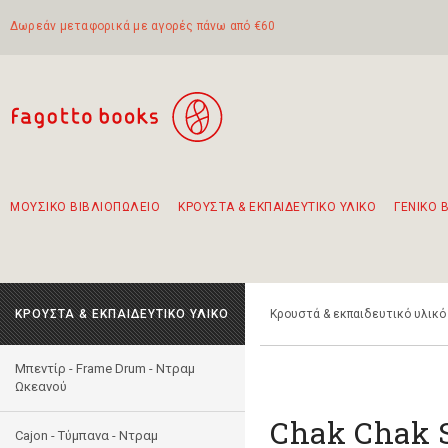
Δωρεάν μεταφορικά με αγορές πάνω από €60
ΜΟΥΣΙΚΟ ΒΙΒΛΙΟΠΩΛΕΙΟ
ΚΡΟΥΣΤΑ & ΕΚΠΑΙΔΕΥΤΙΚΟ ΥΛΙΚΟ
ΓΕΝΙΚΟ 
Προτάσεις - Σετ - Συνδυασμοί Βιβλίων
Πρωτότυποι Συνδυασμοί - Σετ δώρων για παιδιά
Για τα πρώτα μας βήματα στην κιθάρα
Το πιο διαδεδομένο σετ Boomwhackers
Περπατώντας στην παλιά πόλη της Λευκάδας
ΚΡΟΥΣΤΑ & ΕΚΠΑΙΔΕΥΤΙΚΟ ΥΛΙΚΟ
Κρουστά & εκπαιδευτικό υλικό
Μπεντίρ - Frame Drum - Ντραμ
Ωκεανού
Chak Chak 
Cajon - Τύμπανα - Ντραμ