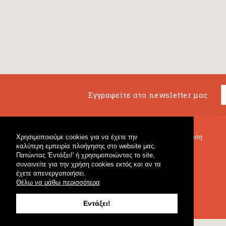
Εγγραφείτε στο newsletter μας:
Χρησιμοποιούμε cookies για να έχετε την
Μουσικό Βιβλιοπωλείο
Μουσική Εκπαίδευση
καλύτερη εμπειρία πλοήγησης στο website μας.
Κρουστά & Εκπαιδευτικό Υλικό
Fagotto Blog
Πατώντας 'Εντάξει!' ή χρησιμοποιώντας το site,
Γενικό Βιβλιοπωλείο
συναινείτε για την χρήση cookies εκτός και αν τα
έχετε απενεργοποιήσει.
Θέλω να μάθω περισσότερα
Εντάξει!