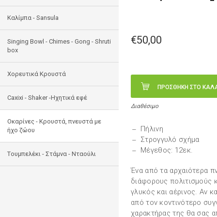
Καλίμπα - Sansula
€50,00
Singing Bowl - Chimes - Gong - Shruti
box
Χορευτικά Κρουστά
ΠΡΟΣΘΗΚΗ ΣΤΟ ΚΑΛ
Caxixi - Shaker -Ηχητικά εφέ
Διαθέσιμο
Οκαρίνες - Κρουστά, πνευστά με
Πήλινη
ήχο ζώου
Στρογγυλό σχήμα
Μέγεθος: 12εκ.
Tουμπελέκι - Στάμνα - Νταούλι
Ένα από τα αρχαιότερα π
διάφορους πολιτισμούς κ
γλυκός και αέρινος. Αν κα
από τον κοντινότερο συγγ
χαρακτήρας της θα σας α