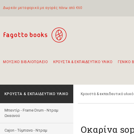
Δωρεάν μεταφορικά με αγορές πάνω από €60
ΜΟΥΣΙΚΟ ΒΙΒΛΙΟΠΩΛΕΙΟ
ΚΡΟΥΣΤΑ & ΕΚΠΑΙΔΕΥΤΙΚΟ ΥΛΙΚΟ
ΓΕΝΙΚΟ 
Προτάσεις - Σετ - Συνδυασμοί Βιβλίων
Πρωτότυποι Συνδυασμοί - Σετ δώρων για παιδιά
Για τα πρώτα μας βήματα στην κιθάρα
Το πιο διαδεδομένο σετ Boomwhackers
Περπατώντας στην παλιά πόλη της Λευκάδας
ΚΡΟΥΣΤΑ & ΕΚΠΑΙΔΕΥΤΙΚΟ ΥΛΙΚΟ
Κρουστά & εκπαιδευτικό υλικό
Μπεντίρ - Frame Drum - Ντραμ
Ωκεανού
Οκαρίνα so
Cajon - Τύμπανα - Ντραμ