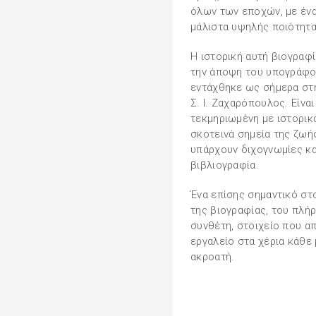
όλων των εποχών, με ένα
μάλιστα υψηλής ποιότητα
Η ιστορική αυτή βιογραφ
την άποψη του υπογράφον
εντάχθηκε ως σήμερα στη
Σ. Ι. Ζαχαρόπουλος. Είν
τεκμηριωμένη με ιστορικά
σκοτεινά σημεία της ζωής
υπάρχουν διχογνωμίες κα
βιβλιογραφία.
Ένα επίσης σημαντικό στο
της βιογραφίας, του πλή
συνθέτη, στοιχείο που α
εργαλείο στα χέρια κάθε
ακροατή.