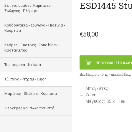
ESD1445 St
Σετ για ομάδες: Καμπάνες -
Σωλήνες - Πλήκτρα
Κουδουνάκια - Τρίγωνα - Πιατίνια -
Κουρτίνα
€58,00
Κλάβες - Ξύστρες - Tone block -
Καστανιέτες
ΠΡΟΣΘΗΚΗ ΣΤΟ ΚΑΛ
Ταμπουρίνα - Ντέφια
Διαθέσιμο υπό την προϋπόθεση
Τύμπανα - Ντραμ - Cajon
Μπαγκέτες
Μαράκες - Shakers - Kαμπάσα
Ζώνη
Μέγεθος: 35 x 11εκ.
Φλογέρες και άλλα πνευστά