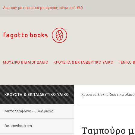
Δωρεάν μεταφορικά με αγορές πάνω από €60
ΜΟΥΣΙΚΟ ΒΙΒΛΙΟΠΩΛΕΙΟ
ΚΡΟΥΣΤΑ & ΕΚΠΑΙΔΕΥΤΙΚΟ ΥΛΙΚΟ
ΓΕΝΙΚΟ 
Προτάσεις - Σετ - Συνδυασμοί Βιβλίων
Πρωτότυποι Συνδυασμοί - Σετ δώρων για παιδιά
Για τα πρώτα μας βήματα στην κιθάρα
Το πιο διαδεδομένο σετ Boomwhackers
Περπατώντας στην παλιά πόλη της Λευκάδας
ΚΡΟΥΣΤΑ & ΕΚΠΑΙΔΕΥΤΙΚΟ ΥΛΙΚΟ
Κρουστά & εκπαιδευτικό υλικό
Mεταλλόφωνα - Ξυλόφωνα
Boomwhackers
Ταμπούρο μ