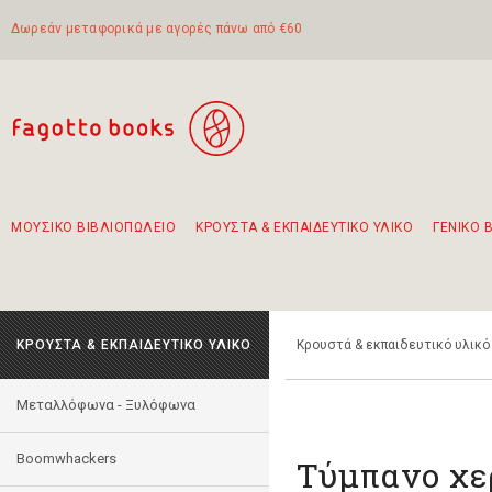
Δωρεάν μεταφορικά με αγορές πάνω από €60
ΜΟΥΣΙΚΟ ΒΙΒΛΙΟΠΩΛΕΙΟ
ΚΡΟΥΣΤΑ & ΕΚΠΑΙΔΕΥΤΙΚΟ ΥΛΙΚΟ
ΓΕΝΙΚΟ 
Προτάσεις - Σετ - Συνδυασμοί Βιβλίων
Πρωτότυποι Συνδυασμοί - Σετ δώρων για παιδιά
Για τα πρώτα μας βήματα στην κιθάρα
Το πιο διαδεδομένο σετ Boomwhackers
Περπατώντας στην παλιά πόλη της Λευκάδας
ΚΡΟΥΣΤΑ & ΕΚΠΑΙΔΕΥΤΙΚΟ ΥΛΙΚΟ
Κρουστά & εκπαιδευτικό υλικό
Mεταλλόφωνα - Ξυλόφωνα
Boomwhackers
Τύμπανο χερ