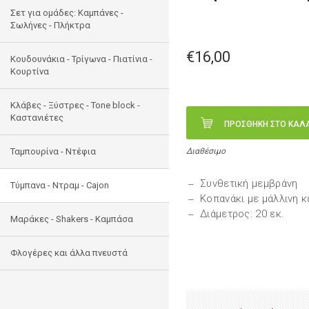
Σετ για ομάδες: Καμπάνες -
Σωλήνες - Πλήκτρα
€16,00
Κουδουνάκια - Τρίγωνα - Πιατίνια -
Κουρτίνα
Κλάβες - Ξύστρες - Tone block -
Καστανιέτες
ΠΡΟΣΘΗΚΗ ΣΤΟ ΚΑΛ
Ταμπουρίνα - Ντέφια
Διαθέσιμο
Συνθετική μεμβράνη
Τύμπανα - Ντραμ - Cajon
Κοπανάκι με μάλλινη 
Διάμετρος: 20 εκ.
Μαράκες - Shakers - Kαμπάσα
Φλογέρες και άλλα πνευστά