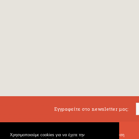
Εγγραφείτε στο newsletter μας:
Χρησιμοποιούμε cookies για να έχετε την
Μουσικό Βιβλιοπωλείο
Μουσική Εκπαίδευση