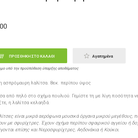
,00
ΠΡΟΣΘΗΚΗ ΣΤΟ ΚΑΛΑΘΙ
Αγαπημένα
ιμο υπό την προϋπόθεση ύπαρξης αποθέματος
η ασπρόμαυρη λαλίτσα. 8εκ. περίπου ύψος
σα από πηλό στο σχήμα πουλιού. Γεμίστε τη με λίγη ποσότητα ν
τε, η λαλίτσα κελαηδά.
λίτσες είναι μικρά αερόφωνα μουσικά όργανα μικρού μεγέθους, π
ουν με σφυρίχτρες. Έχουν σχήμα περίπου σφαιρικού αγγείου ή δο
έγονται επίσης και Νεροσφυρίχτρες, Aηδονάκια ή Κούκοι.