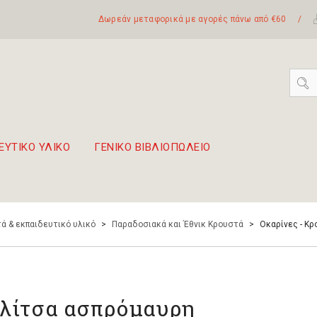
Δωρεάν μεταφορικά με αγορές πάνω από €60
/
ΕΥΤΙΚΟ ΥΛΙΚΟ
ΓΕΝΙΚΟ ΒΙΒΛΙΟΠΩΛΕΙΟ
 σετ Boomwhackers
πόλη της Λευκάδας
ά & εκπαιδευτικό υλικό
>
Παραδοσιακά και Έθνικ Κρουστά
>
Οκαρίνες - Κρ
λίτσα ασπρόμαυρη