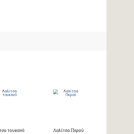
τσα τουκανό
Λαλίτσα Περού