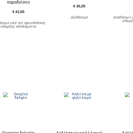
παραδείσου
€ 36,00
€ 42,00
Διαθέσιμο
Διαθέσιμο 
ύπαρξ
έσιμο υπό την προϋπόθεση
ύπαρξης αποθέματος
Οκαρίνα δελφίνι
Λαλίτσα με ψηλό λαιμό
Λαλί