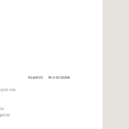
ΚΩΔΙΚΟΣ
96-2-02-0020A
ερού και
ου
χείου