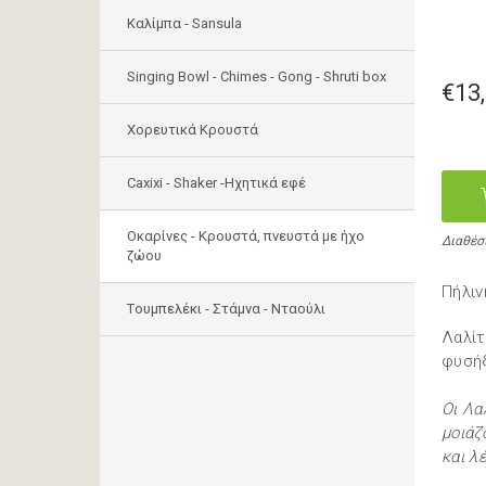
Καλίμπα - Sansula
Singing Bowl - Chimes - Gong - Shruti box
€13
Χορευτικά Κρουστά
Caxixi - Shaker -Ηχητικά εφέ
Οκαρίνες - Κρουστά, πνευστά με ήχο
Διαθέσ
ζώου
Πήλιν
Tουμπελέκι - Στάμνα - Νταούλι
Λαλίτ
φυσήξ
Οι Λα
μοιάζ
και λ