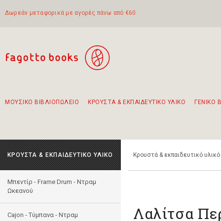
Δωρεάν μεταφορικά με αγορές πάνω από €60
ΜΟΥΣΙΚΟ ΒΙΒΛΙΟΠΩΛΕΙΟ
ΚΡΟΥΣΤΑ & ΕΚΠΑΙΔΕΥΤΙΚΟ ΥΛΙΚΟ
ΓΕΝΙΚΟ 
Προτάσεις - Σετ - Συνδυασμοί Βιβλίων
Πρωτότυποι Συνδυασμοί - Σετ δώρων για παιδιά
Για τα πρώτα μας βήματα στην κιθάρα
Το πιο διαδεδομένο σετ Boomwhackers
Περπατώντας στην παλιά πόλη της Λευκάδας
ΚΡΟΥΣΤΑ & ΕΚΠΑΙΔΕΥΤΙΚΟ ΥΛΙΚΟ
Κρουστά & εκπαιδευτικό υλικό
Μπεντίρ - Frame Drum - Ντραμ
Ωκεανού
Λαλίτσα Πε
Cajon - Τύμπανα - Ντραμ