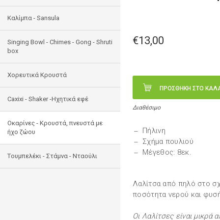
Καλίμπα - Sansula
€13,00
Singing Bowl - Chimes - Gong - Shruti
box
Χορευτικά Κρουστά
ΠΡΟΣΘΗΚΗ ΣΤΟ ΚΑΛ
Caxixi - Shaker -Ηχητικά εφέ
Διαθέσιμο
Οκαρίνες - Κρουστά, πνευστά με
Πήλινη
ήχο ζώου
Σχήμα πουλιού
Μέγεθος: 8εκ.
Tουμπελέκι - Στάμνα - Νταούλι
Λαλίτσα από πηλό στο σχή
ποσότητα νερού και φυσή
Οι Λαλίτσες είναι μικρά 