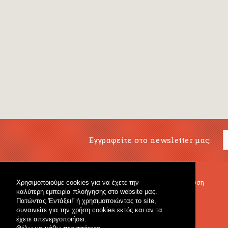
Εγγραφείτε στο newsletter μας:
Χρησιμοποιούμε cookies για να έχετε την
Μουσικό Βιβλιοπωλείο
Μουσική Εκπαίδευση
καλύτερη εμπειρία πλοήγησης στο website μας.
Κρουστά & Εκπαιδευτικό Υλικό
Fagotto Blog
Πατώντας 'Εντάξει!' ή χρησιμοποιώντας το site,
Γενικό Βιβλιοπωλείο
συναινείτε για την χρήση cookies εκτός και αν τα
έχετε απενεργοποιήσει.