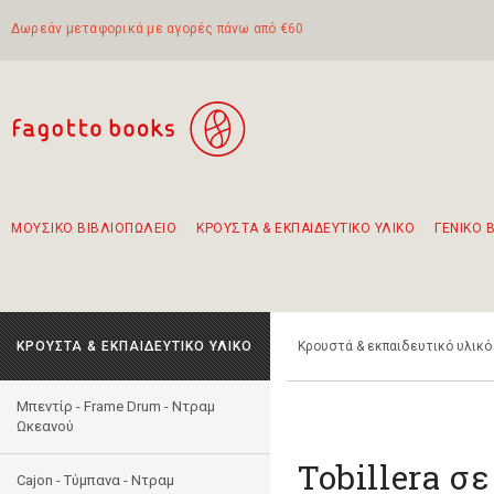
Δωρεάν μεταφορικά με αγορές πάνω από €60
ΜΟΥΣΙΚΟ ΒΙΒΛΙΟΠΩΛΕΙΟ
ΚΡΟΥΣΤΑ & ΕΚΠΑΙΔΕΥΤΙΚΟ ΥΛΙΚΟ
ΓΕΝΙΚΟ 
Προτάσεις - Σετ - Συνδυασμοί Βιβλίων
Πρωτότυποι Συνδυασμοί - Σετ δώρων για παιδιά
Για τα πρώτα μας βήματα στην κιθάρα
Το πιο διαδεδομένο σετ Boomwhackers
Περπατώντας στην παλιά πόλη της Λευκάδας
ΚΡΟΥΣΤΑ & ΕΚΠΑΙΔΕΥΤΙΚΟ ΥΛΙΚΟ
Κρουστά & εκπαιδευτικό υλικό
Μπεντίρ - Frame Drum - Ντραμ
Ωκεανού
Tobillera σ
Cajon - Τύμπανα - Ντραμ