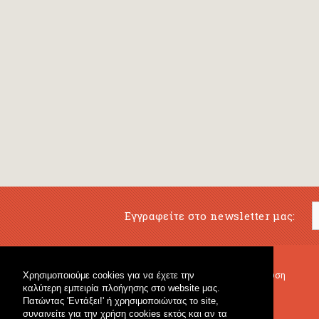
Εγγραφείτε στο newsletter μας:
Χρησιμοποιούμε cookies για να έχετε την
Μουσικό Βιβλιοπωλείο
Μουσική Εκπαίδευση
καλύτερη εμπειρία πλοήγησης στο website μας.
Κρουστά & Εκπαιδευτικό Υλικό
Fagotto Blog
Πατώντας 'Εντάξει!' ή χρησιμοποιώντας το site,
Γενικό Βιβλιοπωλείο
συναινείτε για την χρήση cookies εκτός και αν τα