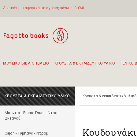
Δωρεάν μεταφορικά με αγορές πάνω από €60
ΜΟΥΣΙΚΟ ΒΙΒΛΙΟΠΩΛΕΙΟ
ΚΡΟΥΣΤΑ & ΕΚΠΑΙΔΕΥΤΙΚΟ ΥΛΙΚΟ
ΓΕΝΙΚΟ 
Προτάσεις - Σετ - Συνδυασμοί Βιβλίων
Πρωτότυποι Συνδυασμοί - Σετ δώρων για παιδιά
Για τα πρώτα μας βήματα στην κιθάρα
Το πιο διαδεδομένο σετ Boomwhackers
Περπατώντας στην παλιά πόλη της Λευκάδας
ΚΡΟΥΣΤΑ & ΕΚΠΑΙΔΕΥΤΙΚΟ ΥΛΙΚΟ
Κρουστά & εκπαιδευτικό υλικό
Μπεντίρ - Frame Drum - Ντραμ
Ωκεανού
Κουδουνάκι
Cajon - Τύμπανα - Ντραμ