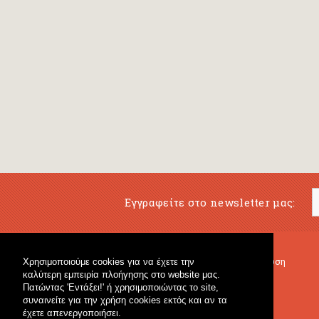
Εγγραφείτε στο newsletter μας:
Χρησιμοποιούμε cookies για να έχετε την
Μουσικό Βιβλιοπωλείο
Μουσική Εκπαίδευση
καλύτερη εμπειρία πλοήγησης στο website μας.
Κρουστά & Εκπαιδευτικό Υλικό
Fagotto Blog
Πατώντας 'Εντάξει!' ή χρησιμοποιώντας το site,
Γενικό Βιβλιοπωλείο
συναινείτε για την χρήση cookies εκτός και αν τα
έχετε απενεργοποιήσει.