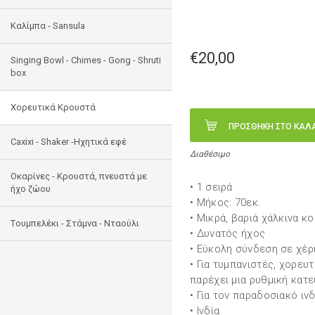
Καλίμπα - Sansula
€20,00
Singing Bowl - Chimes - Gong - Shruti
box
Χορευτικά Κρουστά
ΠΡΟΣΘΗΚΗ ΣΤΟ ΚΑΛ
Caxixi - Shaker -Ηχητικά εφέ
Διαθέσιμο
Οκαρίνες - Κρουστά, πνευστά με
• 1 σειρά
ήχο ζώου
• Μήκος: 70εκ.
• Mικρά, βαριά χάλκινα κ
Tουμπελέκι - Στάμνα - Νταούλι
• Δυνατός ήχος
• Εύκολη σύνδεση σε χέρι
• Για τυμπανιστές, χορευτ
παρέχει μια ρυθμική κατ
• Για τον παραδοσιακό ιν
• Ινδία