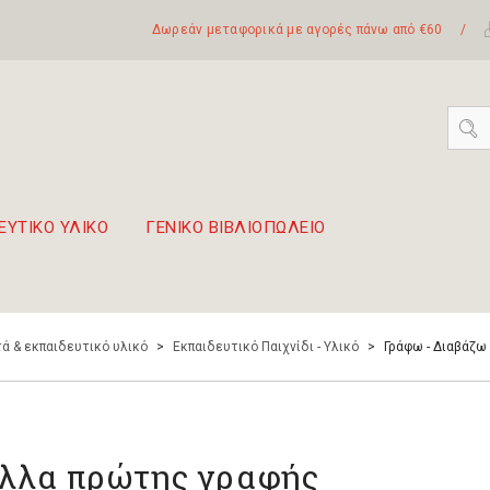
Δωρεάν μεταφορικά με αγορές πάνω από €60
/
ΕΥΤΙΚΟ ΥΛΙΚΟ
ΓΕΝΙΚΟ ΒΙΒΛΙΟΠΩΛΕΙΟ
 σετ Boomwhackers
πόλη της Λευκάδας
ά & εκπαιδευτικό υλικό
>
Εκπαιδευτικό Παιχνίδι - Υλικό
>
Γράφω - Διαβάζω
λλα πρώτης γραφής