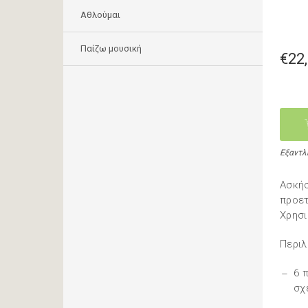
Αθλούμαι
Παίζω μουσική
€22
Εξαντλ
Ασκήσ
προετ
Χρησι
Περιλ
6 
σχ