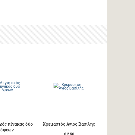
κός πίνακας δύο
Κρεμαστός Άγιος Βασίλης
όψεων
€ 2,50