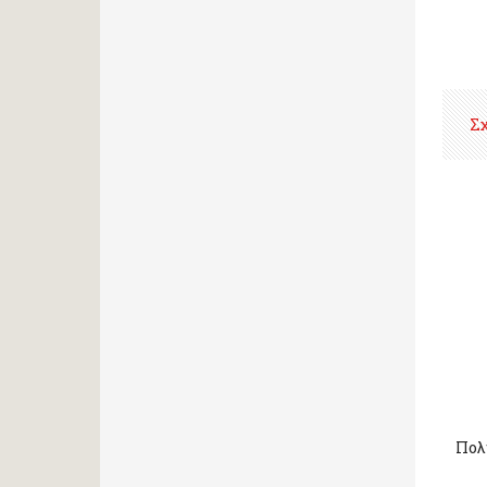
Σ
Πολ