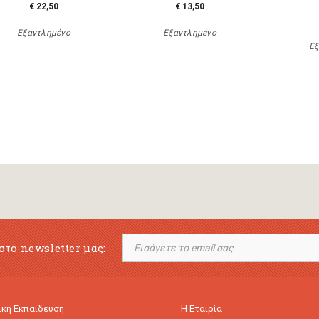
€ 22,50
€ 13,50
Εξαντλημένο
Εξαντλημένο
Εξ
στο newsletter μας:
κή Εκπαίδευση
Η Εταιρία