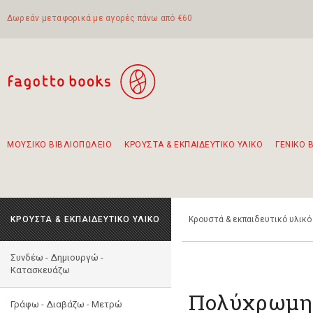
Δωρεάν μεταφορικά με αγορές πάνω από €60
ΜΟΥΣΙΚΟ ΒΙΒΛΙΟΠΩΛΕΙΟ
ΚΡΟΥΣΤΑ & ΕΚΠΑΙΔΕΥΤΙΚΟ ΥΛΙΚΟ
ΓΕΝΙΚΟ 
Προτάσεις - Σετ - Συνδυασμοί Βιβλίων
Πρωτότυποι Συνδυασμοί - Σετ δώρων για παιδιά
Για τα πρώτα μας βήματα στην κιθάρα
Το πιο διαδεδομένο σετ Boomwhackers
Περπατώντας στην παλιά πόλη της Λευκάδας
ΚΡΟΥΣΤΑ & ΕΚΠΑΙΔΕΥΤΙΚΟ ΥΛΙΚΟ
Κρουστά & εκπαιδευτικό υλικό
Συνδέω - Δημιουργώ -
Kατασκευάζω
Πολύχρωμη 
Γράφω - Διαβάζω - Μετρώ