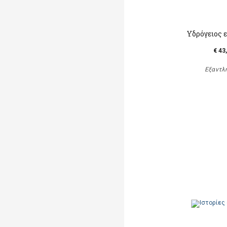
Υδρόγειος 
€ 43
Εξαντλ