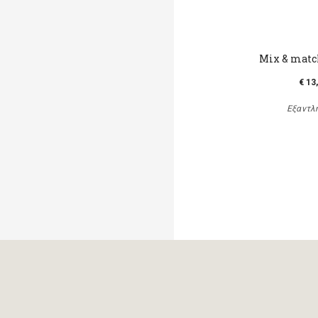
Mix & matc
€ 13
Εξαντλ