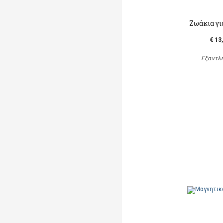
Ζωάκια γι
€ 13
Εξαντλ