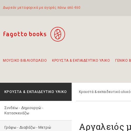
Δωρεάν μεταφορικά με αγορές πάνω από €60
ΜΟΥΣΙΚΟ ΒΙΒΛΙΟΠΩΛΕΙΟ
ΚΡΟΥΣΤΑ & ΕΚΠΑΙΔΕΥΤΙΚΟ ΥΛΙΚΟ
ΓΕΝΙΚΟ 
Προτάσεις - Σετ - Συνδυασμοί Βιβλίων
Πρωτότυποι Συνδυασμοί - Σετ δώρων για παιδιά
Για τα πρώτα μας βήματα στην κιθάρα
Το πιο διαδεδομένο σετ Boomwhackers
Περπατώντας στην παλιά πόλη της Λευκάδας
ΚΡΟΥΣΤΑ & ΕΚΠΑΙΔΕΥΤΙΚΟ ΥΛΙΚΟ
Κρουστά & εκπαιδευτικό υλικό
Συνδέω - Δημιουργώ -
Kατασκευάζω
Αργαλειός 
Γράφω - Διαβάζω - Μετρώ