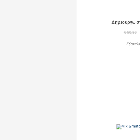
Δημιουργώ σ
€ 50,30
Εξαντλ