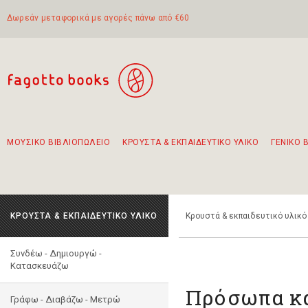
Δωρεάν μεταφορικά με αγορές πάνω από €60
ΜΟΥΣΙΚΟ ΒΙΒΛΙΟΠΩΛΕΙΟ
ΚΡΟΥΣΤΑ & ΕΚΠΑΙΔΕΥΤΙΚΟ ΥΛΙΚΟ
ΓΕΝΙΚΟ 
Προτάσεις - Σετ - Συνδυασμοί Βιβλίων
Πρωτότυποι Συνδυασμοί - Σετ δώρων για παιδιά
Για τα πρώτα μας βήματα στην κιθάρα
Το πιο διαδεδομένο σετ Boomwhackers
Περπατώντας στην παλιά πόλη της Λευκάδας
ΚΡΟΥΣΤΑ & ΕΚΠΑΙΔΕΥΤΙΚΟ ΥΛΙΚΟ
Κρουστά & εκπαιδευτικό υλικό
Συνδέω - Δημιουργώ -
Kατασκευάζω
Πρόσωπα κα
Γράφω - Διαβάζω - Μετρώ