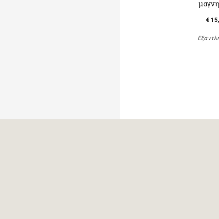
μαγν
€ 15
Εξαντλ