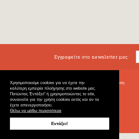
Εγγραφείτε στο newsletter μας:
Χρησιμοποιούμε cookies για να έχετε την
Μουσικό Βιβλιοπωλείο
Μουσική Εκπαίδευση
καλύτερη εμπειρία πλοήγησης στο website μας.
Κρουστά & Εκπαιδευτικό Υλικό
Fagotto Blog
Πατώντας 'Εντάξει!' ή χρησιμοποιώντας το site,
Γενικό Βιβλιοπωλείο
συναινείτε για την χρήση cookies εκτός και αν τα
έχετε απενεργοποιήσει.
Θέλω να μάθω περισσότερα
Εντάξει!