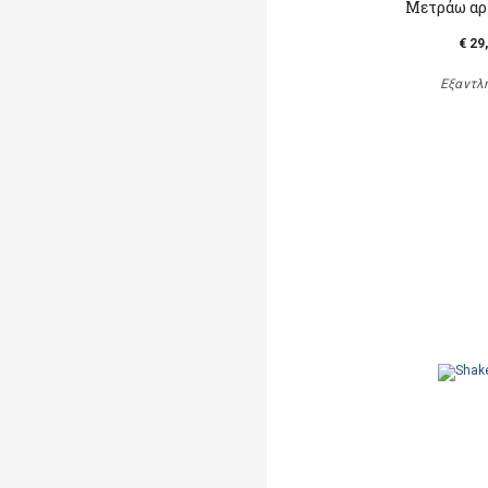
Μετράω αρ
€ 29
Εξαντλ