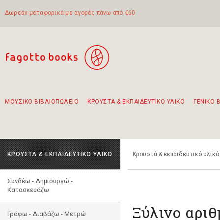
Δωρεάν μεταφορικά με αγορές πάνω από €60
ΜΟΥΣΙΚΟ ΒΙΒΛΙΟΠΩΛΕΙΟ
ΚΡΟΥΣΤΑ & ΕΚΠΑΙΔΕΥΤΙΚΟ ΥΛΙΚΟ
ΓΕΝΙΚΟ 
Προτάσεις - Σετ - Συνδυασμοί Βιβλίων
Πρωτότυποι Συνδυασμοί - Σετ δώρων για παιδιά
Για τα πρώτα μας βήματα στην κιθάρα
Το πιο διαδεδομένο σετ Boomwhackers
Περπατώντας στην παλιά πόλη της Λευκάδας
ΚΡΟΥΣΤΑ & ΕΚΠΑΙΔΕΥΤΙΚΟ ΥΛΙΚΟ
Κρουστά & εκπαιδευτικό υλικό
Συνδέω - Δημιουργώ -
Kατασκευάζω
Ξύλινο αριθ
Γράφω - Διαβάζω - Μετρώ