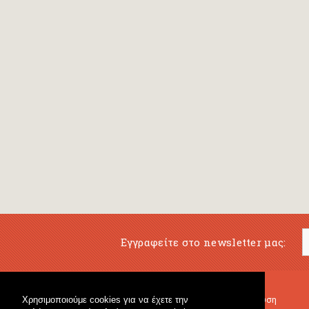
Εγγραφείτε στο newsletter μας:
Χρησιμοποιούμε cookies για να έχετε την
Μουσικό Βιβλιοπωλείο
Μουσική Εκπαίδευση