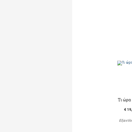
Τι ώρα 
€ 19
Εξαντλ