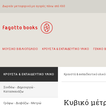
Δωρεάν μεταφορικά με αγορές πάνω από €60
ΜΟΥΣΙΚΟ ΒΙΒΛΙΟΠΩΛΕΙΟ
ΚΡΟΥΣΤΑ & ΕΚΠΑΙΔΕΥΤΙΚΟ ΥΛΙΚΟ
ΓΕΝΙΚΟ 
Προτάσεις - Σετ - Συνδυασμοί Βιβλίων
Πρωτότυποι Συνδυασμοί - Σετ δώρων για παιδιά
Για τα πρώτα μας βήματα στην κιθάρα
Το πιο διαδεδομένο σετ Boomwhackers
Περπατώντας στην παλιά πόλη της Λευκάδας
ΚΡΟΥΣΤΑ & ΕΚΠΑΙΔΕΥΤΙΚΟ ΥΛΙΚΟ
Κρουστά & εκπαιδευτικό υλικό
Συνδέω - Δημιουργώ -
Kατασκευάζω
Κυβικό μέτ
Γράφω - Διαβάζω - Μετρώ