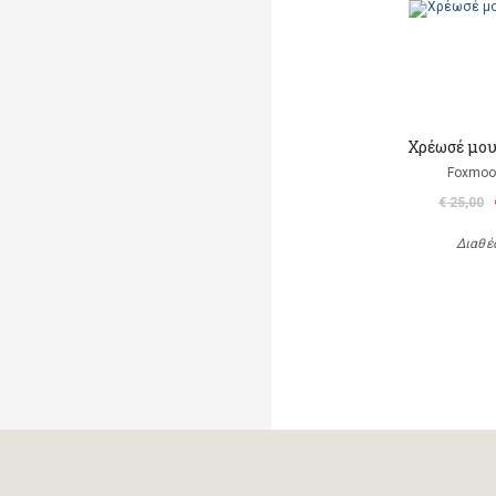
Χρέωσέ μου
Foxmoor
€ 25,00
Διαθέ