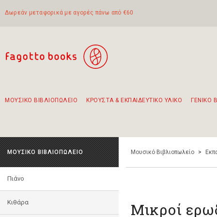
Δωρεάν μεταφορικά με αγορές πάνω από €60
ΜΟΥΣΙΚΟ ΒΙΒΛΙΟΠΩΛΕΙΟ
ΚΡΟΥΣΤΑ & ΕΚΠΑΙΔΕΥΤΙΚΟ ΥΛΙΚΟ
ΓΕΝΙΚΟ 
Προτάσεις - Σετ - Συνδυασμοί Βιβλίων
Πρωτότυποι Συνδυασμοί - Σετ δώρων για παιδιά
Για τα πρώτα μας βήματα στην κιθάρα
Το πιο διαδεδομένο σετ Boomwhackers
Περπατώντας στην παλιά πόλη της Λευκάδας
ΜΟΥΣΙΚΟ ΒΙΒΛΙΟΠΩΛΕΙΟ
Μουσικό Βιβλιοπωλείο
>
Εκπ
Πιάνο
Κιθάρα
Μικροί ερω