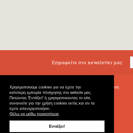
Εγγραφείτε στο newsletter μας:
Χρησιμοποιούμε cookies για να έχετε την
Μουσικό Βιβλιοπωλείο
Μουσική Εκπαίδευση
καλύτερη εμπειρία πλοήγησης στο website μας.
Κρουστά & Εκπαιδευτικό Υλικό
Fagotto Blog
Πατώντας 'Εντάξει!' ή χρησιμοποιώντας το site,
Γενικό Βιβλιοπωλείο
συναινείτε για την χρήση cookies εκτός και αν τα
έχετε απενεργοποιήσει.
Θέλω να μάθω περισσότερα
Εντάξει!