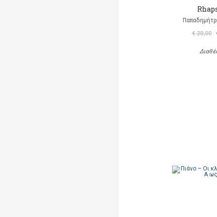
Rhap
Παπαδημήτρη
€ 20,00
Διαθέ