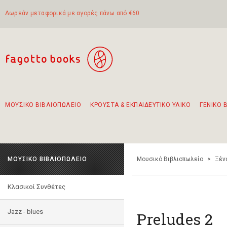
Δωρεάν μεταφορικά με αγορές πάνω από €60
ΜΟΥΣΙΚΟ ΒΙΒΛΙΟΠΩΛΕΙΟ
ΚΡΟΥΣΤΑ & ΕΚΠΑΙΔΕΥΤΙΚΟ ΥΛΙΚΟ
ΓΕΝΙΚΟ 
Προτάσεις - Σετ - Συνδυασμοί Βιβλίων
Πρωτότυποι Συνδυασμοί - Σετ δώρων για παιδιά
Για τα πρώτα μας βήματα στην κιθάρα
Το πιο διαδεδομένο σετ Boomwhackers
Περπατώντας στην παλιά πόλη της Λευκάδας
ΜΟΥΣΙΚΟ ΒΙΒΛΙΟΠΩΛΕΙΟ
Μουσικό Βιβλιοπωλείο
>
Ξέν
Κλασικοί Συνθέτες
Jazz - blues
Preludes 2