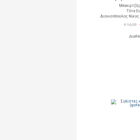
Μπακιρτζής
Τότα Ε
Διονυσόπουλος Νίκος (
€ 14,00
Διαθέ