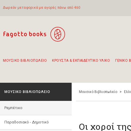
Δωρεάν μεταφορικά με αγορές πάνω από €60
ΜΟΥΣΙΚΟ ΒΙΒΛΙΟΠΩΛΕΙΟ
ΚΡΟΥΣΤΑ & ΕΚΠΑΙΔΕΥΤΙΚΟ ΥΛΙΚΟ
ΓΕΝΙΚΟ 
Προτάσεις - Σετ - Συνδυασμοί Βιβλίων
Πρωτότυποι Συνδυασμοί - Σετ δώρων για παιδιά
Για τα πρώτα μας βήματα στην κιθάρα
Το πιο διαδεδομένο σετ Boomwhackers
Περπατώντας στην παλιά πόλη της Λευκάδας
ΜΟΥΣΙΚΟ ΒΙΒΛΙΟΠΩΛΕΙΟ
Μουσικό Βιβλιοπωλείο
>
Ελλ
Ρεμπέτικο
Παραδοσιακό - Δημοτικό
Οι χοροί τη