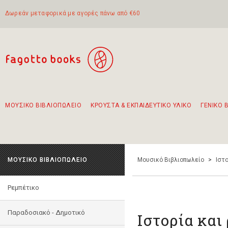
Δωρεάν μεταφορικά με αγορές πάνω από €60
ΜΟΥΣΙΚΟ ΒΙΒΛΙΟΠΩΛΕΙΟ
ΚΡΟΥΣΤΑ & ΕΚΠΑΙΔΕΥΤΙΚΟ ΥΛΙΚΟ
ΓΕΝΙΚΟ 
Προτάσεις - Σετ - Συνδυασμοί Βιβλίων
Πρωτότυποι Συνδυασμοί - Σετ δώρων για παιδιά
Για τα πρώτα μας βήματα στην κιθάρα
Το πιο διαδεδομένο σετ Boomwhackers
Περπατώντας στην παλιά πόλη της Λευκάδας
ΜΟΥΣΙΚΟ ΒΙΒΛΙΟΠΩΛΕΙΟ
Μουσικό Βιβλιοπωλείο
>
Ιστο
Ρεμπέτικο
Παραδοσιακό - Δημοτικό
Ιστορία και