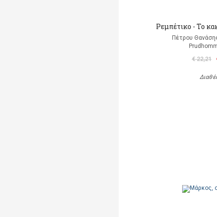
Ρεμπέτικο - Το κα
Πέτρου Θανάσης
Prudhomm
€ 22,21
Διαθέ