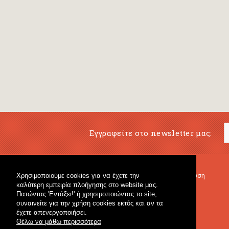
Εγγραφείτε στο newsletter μας:
Χρησιμοποιούμε cookies για να έχετε την
Μουσικό Βιβλιοπωλείο
Μουσική Εκπαίδευση
καλύτερη εμπειρία πλοήγησης στο website μας.
Κρουστά & Εκπαιδευτικό Υλικό
Fagotto Blog
Πατώντας 'Εντάξει!' ή χρησιμοποιώντας το site,
Γενικό Βιβλιοπωλείο
συναινείτε για την χρήση cookies εκτός και αν τα
έχετε απενεργοποιήσει.
Θέλω να μάθω περισσότερα