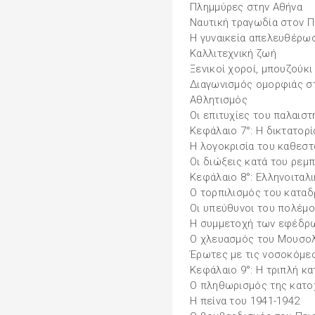
Πλημμύρες στην Αθήνα
Ναυτική τραγωδία στον Πε
Η γυναικεία απελευθέρω
Καλλιτεχνική ζωή
Ξενικοί χοροί, μπουζούκι
Διαγωνισμός ομορφιάς στ
Αθλητισμός
Οι επιτυχίες του παλαιστ
Κεφάλαιο 7°: Η δικτατορί
Η λογοκρισία του καθεσ
Οι διώξεις κατά του ρεμ
Κεφάλαιο 8°: Ελληνοιταλ
Ο τορπιλισμός του καταδ
Οι υπεύθυνοι του πολέμ
Η συμμετοχή των εφέδρ
Ο χλευασμός του Μουσολ
Έρωτες με τις νοσοκόμε
Κεφάλαιο 9°: Η τριπλή κ
Ο πληθωρισμός της κατο
Η πείνα του 1941-1942