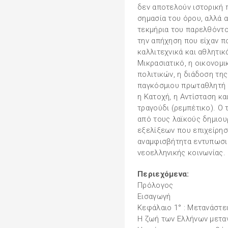
δεν αποτελούν ιστορική 
σημασία του όρου, αλλά 
τεκμήρια του παρελθόντος
την απήχηση που είχαν πο
καλλιτεχνικά και αθλητικ
Μικρασιατικό, η οικονομι
πολιτικών, η διάδοση της
παγκόσμιου πρωταθλητή Λ
η Κατοχή, η Αντίσταση κα
τραγούδι (ρεμπέτικο). Ο
από τους λαϊκούς δημιου
εξελίξεων που επιχείρησ
αναμφισβήτητα εντυπωσιά
νεοελληνικής κοινωνίας.
Περιεχόμενα:
Πρόλογος
Εισαγωγή
Κεφάλαιο 1° : Μετανάστευ
Η ζωή των Ελλήνων μετα