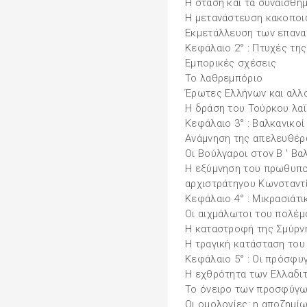
Η στάση και τα συναισθή
Η μετανάστευση κακοποι
Εκμετάλλευση των επανα
Κεφάλαιο 2° : Πτυχές τη
Εμπορικές σχέσεις
Το λαθρεμπόριο
Έρωτες Ελλήνων και αλλ
Η δράση του Τούρκου λαϊ
Κεφάλαιο 3° : Βαλκανικοί
Ανάμνηση της απελευθέρ
Οι Βούλγαροι στον Β ' Β
Η εξύμνηση του πρωθυπου
αρχιστράτηγου Κωνσταντ
Κεφάλαιο 4° : Μικρασιάτ
Οι αιχμάλωτοι του πολέμ
Η καταστροφή της Σμύρνη
Η τραγική κατάσταση του
Κεφάλαιο 5° : Οι πρόσφυ
Η εχθρότητα των Ελλαδι
Το όνειρο των προσφύγων
Οι ομολογίες: η αποζημ