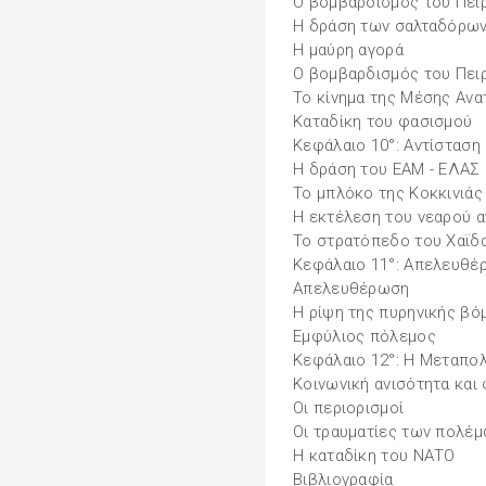
Ο βομβαρδισμός του Πειρ
Η δράση των σαλταδόρω
Η μαύρη αγορά
Ο βομβαρδισμός του Πειρ
Το κίνημα της Μέσης Ανα
Καταδίκη του φασισμού
Κεφάλαιο 10°: Αντίσταση
Η δράση του ΕΑΜ - ΕΛΑΣ 
Το μπλόκο της Κοκκινιάς
Η εκτέλεση του νεαρού 
Το στρατόπεδο του Χαϊδ
Κεφάλαιο 11°: Απελευθέ
Απελευθέρωση
Η ρίψη της πυρηνικής βό
Εμφύλιος πόλεμος
Κεφάλαιο 12°: Η Μεταπο
Κοινωνική ανισότητα και
Οι περιορισμοί
Οι τραυματίες των πολέ
Η καταδίκη του ΝΑΤΟ
Βιβλιογραφία