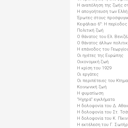
Η αναπόληση της ζωής στ
Η απογοήτευση των Ελλή
Έρωτες στους προσφυγικ
Κεφάλαιο 6°: Η περίοδο
Πολιτική ζωή
Ο θάνατος του Ελ. Βενιζέ
Ο θάνατος άλλων πολιτι
Η επάνοδος του Γεωργίου
Οι ηγέτες της Ευρώπης
Οικονομική ζωή
Η κρίση του 1929
Οι εργάτες
Οι περιπέτειες του Κτημα
Κοινωνική ζωή
Η φυματίωση
"Ηχηρά" εγκλήματα
Η δολοφονία του Δ. Αθα
Η δολοφονία του Στ. Τσά
Η δολοφονία του Κ. Πίκι
Η εκτέλεση του Γ. Σωτήρ