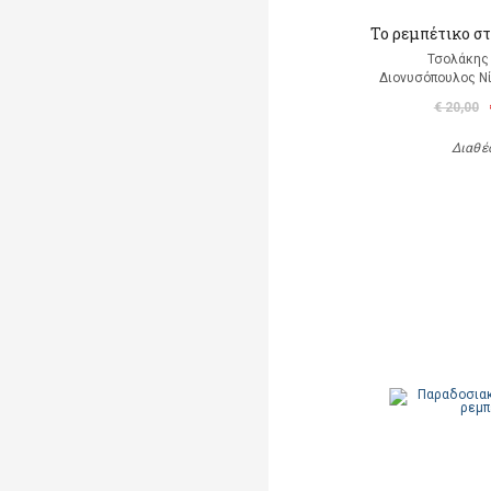
Το ρεμπέτικο σ
Τσολάκης
Διονυσόπουλος Νί
€ 20,00
Διαθέ