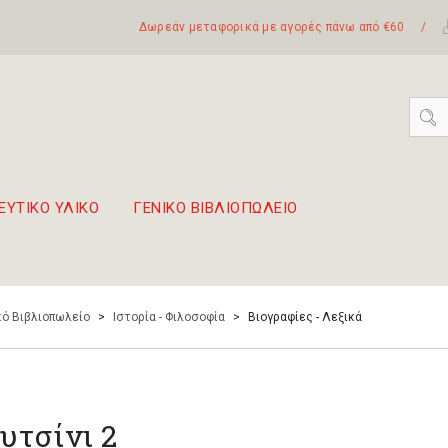
Δωρεάν μεταφορικά με αγορές πάνω από €60
/
ΕΥΤΙΚΟ ΥΛΙΚΟ
ΓΕΝΙΚΟ ΒΙΒΛΙΟΠΩΛΕΙΟ
 σετ Boomwhackers
πόλη της Λευκάδας
ό Βιβλιοπωλείο
>
Ιστορία - Φιλοσοφία
>
Βιογραφίες - Λεξικά
υτσίνι 2