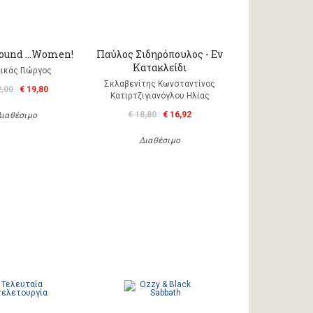
round …Women!
Παύλος Σιδηρόπουλος - Εν
Κατακλείδι
ικάς Γιώργος
Σκλαβενίτης Κωνσταντίνος
2,00
€ 19,80
Κατιρτζιγιανόγλου Ηλίας
€ 18,80
€ 16,92
Διαθέσιμο
Διαθέσιμο