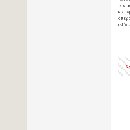
του α
κορύφ
όπερα
(Mόσκ
Σ