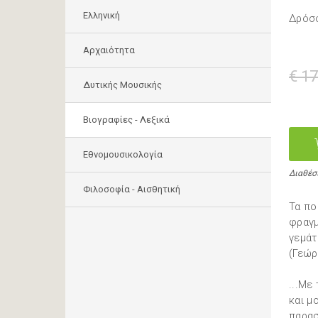
Ελληνική
Δρόσ
Αρχαιότητα
€ 17
Δυτικής Μουσικής
Βιογραφίες - Λεξικά
Εθνομουσικολογία
Διαθέσ
Φιλοσοφία - Αισθητική
Τα πο
φραγμ
γεμάτ
(Γεώρ
...Με
και μ
παρασ