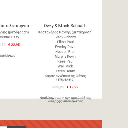
ία τελετουργία
Ozzy & Black Sabbath
άννης (μετάφραση)
Καστανάρας Γιάννης (μετάφραση)
bourne Ozzy
Black Johnny
Elliott Paul
5,50
€ 22,95
Everley Dave
Hobson Rich
Διαθέσιμο
Murphy Kevin
Rees Paul
Wall Mick
Yates Henry
Καραγιαννόπουλος Θάνος
(επιμέλεια)
€ 22,21
€ 19,99
Διαθέσιμο υπό την προϋπόθεση
ύπαρξης αποθέματος