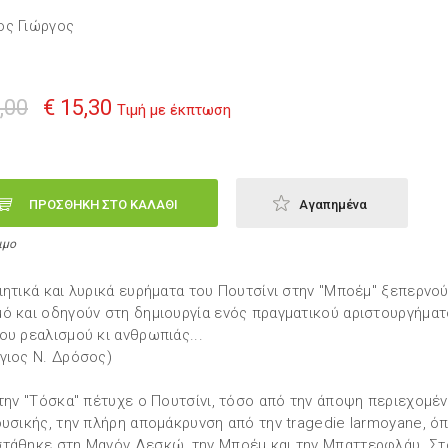
ος Γιώργος
,00
€ 15,30
Τιμή με έκπτωση
ΠΡΟΣΘΗΚΗ ΣΤΟ ΚΑΛΑΘΙ
Αγαπημένα
ιμο
ιητικά και λυρικά ευρήματα του Πουτσίνι στην "Μποέμ" ξεπερνο
ό και οδηγούν στη δημιουργία ενός πραγματικού αριστουργήματ
ου ρεαλισμού κι ανθρωπιάς...
γιος Ν. Δρόσος)
 την "Τόσκα" πέτυχε ο Πουτσίνι, τόσο από την άποψη περιεχομέ
ουσικής, την πλήρη απομάκρυνση από την tragedie larmoyane, ό
τάθηκε στη Μανόν Λεσκώ, την Μποέμ και την Μπαττερφλάυ. Στ