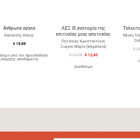
Άνθρωπε αγάπα
ΛΕΞ: Η ανατομία της
Τελευτα
επιτυχίας μιας αποτυχίας
Κανούσης Θάνος
Νένες Γι
Os
Πατσίκας Κωνσταντίνος
€ 18,88
Ζιώγου Μαρία (επιμέλεια)
€ 2
€ 13,78
€ 12,40
έσιμο υπό την προϋπόθεση
ύπαρξης αποθέματος
Διαθέσιμο