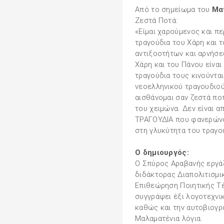
Από το σημείωμα του
Μα
Ζεστά Ποτά:
«Είμαι χαρούμενος και π
τραγούδια του Χάρη και τ
αντιξοοτήτων και αρνήσεω
Χάρη και του Πάνου είναι 
τραγούδια τους κινούντα
νεοελληνικού τραγουδιού,
αισθάνομαι σαν ζεστά πο
του χειμώνα. Δεν είναι α
ΤΡΑΓΟΥΔΙΑ που φανερώνο
στη γλυκύτητα του τραγο
Ο δημιουργός:
Ο Σπύρος Αραβανής εργάζ
διδάκτορας Διαπολιτισμι
Επιθεώρηση Ποιητικής Τέχ
συγγράψει έξι λογοτεχνικ
καθώς και την αυτοβιογρ
Μαλαματένια λόγια.