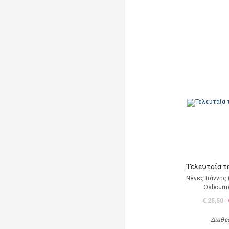
Τελευταία τ
Νένες Γιάννης
Osbourn
€ 25,50
Διαθέ