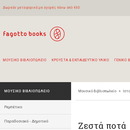
Δωρεάν μεταφορικά με αγορές πάνω από €60
ΜΟΥΣΙΚΟ ΒΙΒΛΙΟΠΩΛΕΙΟ
ΚΡΟΥΣΤΑ & ΕΚΠΑΙΔΕΥΤΙΚΟ ΥΛΙΚΟ
ΓΕΝΙΚΟ 
Προτάσεις - Σετ - Συνδυασμοί Βιβλίων
Πρωτότυποι Συνδυασμοί - Σετ δώρων για παιδιά
Για τα πρώτα μας βήματα στην κιθάρα
Το πιο διαδεδομένο σετ Boomwhackers
Περπατώντας στην παλιά πόλη της Λευκάδας
ΜΟΥΣΙΚΟ ΒΙΒΛΙΟΠΩΛΕΙΟ
Μουσικό Βιβλιοπωλείο
>
Ιστο
Ρεμπέτικο
Παραδοσιακό - Δημοτικό
Ζεστά ποτά